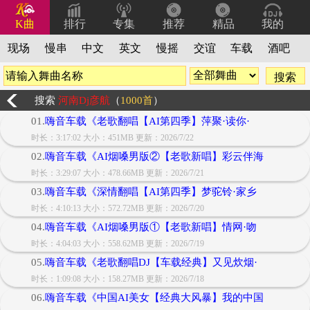
K曲
排行
专集
推荐
精品
我的
现场
慢串
中文
英文
慢摇
交谊
车载
酒吧
搜索
河南Dj彦航
（
1000首
）
01.
嗨音车载《老歌翻唱【AI第四季】萍聚·读你·
时长：3:17:02 大小：451MB 更新：2026/7/22
02.
嗨音车载《AI烟嗓男版②【老歌新唱】彩云伴海
时长：3:29:07 大小：478.66MB 更新：2026/7/21
03.
嗨音车载《深情翻唱【AI第四季】梦驼铃·家乡
时长：4:10:13 大小：572.72MB 更新：2026/7/20
04.
嗨音车载《AI烟嗓男版①【老歌新唱】情网·吻
时长：4:04:03 大小：558.62MB 更新：2026/7/19
05.
嗨音车载《老歌翻唱DJ【车载经典】又见炊烟·
时长：1:09:08 大小：158.27MB 更新：2026/7/18
06.
嗨音车载《中国AI美女【经典大风暴】我的中国