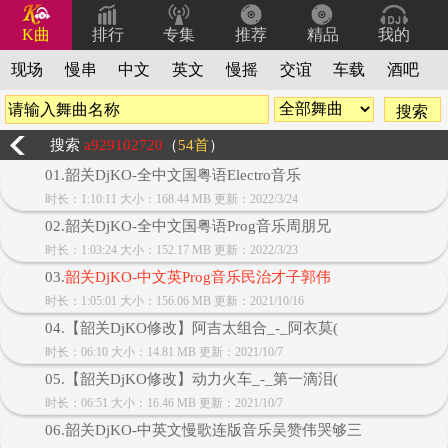
K曲
排行
专集
推荐
精品
我的
现场
慢串
中文
英文
慢摇
交谊
车载
酒吧
搜索
a929102720
（
54首
）
01.韶关DjKO-全中文国粤语Electro音乐
时长：1:10:11 大小：168.44 MB 更新：2022/3/24
02.韶关DjKO-全中文国粤语Prog音乐周朋兄
时长：1:03:24 大小：152.17 MB 更新：2022/3/23
03.
韶关DjKO-中文英Prog音乐民治才子郭伟
时长：1:05:01 大小：156.06 MB 更新：2021/10/16
04.【韶关DjKO修改】阿吉太组合_-_阿衣莫(
时长：06:10 大小：14.81 MB 更新：2021/10/7
05.【韶关DjKO修改】动力火车_-_第一滴泪(
时长：06:51 大小：16.46 MB 更新：2021/10/7
06.韶关DjKO-中英文慢歌连版音乐吴赞伟哭够三