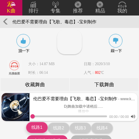
K曲
排行
专集
推荐
精品
我的
伦巴爱不需要理由【飞歌、毒恋】-宝剑制作
大小：14.87 MB
日期：2020/3/10
时长：06:14
人气：
802
℃
收藏舞曲
下载舞曲
伦巴爱不需要理由【飞歌、毒恋】-宝剑制作
- www.keiqu.com
Dj舞曲加载中请稍后......
播放中
www.keiqu.com
00:00
/
00:00
线路1
线路2
线路3
线路4