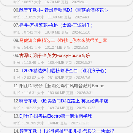
时长：06:57 大小：16.70 MB 更新：2025/9/11
06.
酷音车载-抖·音最新动感DJ《空荡的酒杯花心
时长：1:18:29 大小：11.49 MB 更新：2025/4/3
07.
摇并-万树繁花-格格（太原-王源制作）
时长：07:42 大小：18.49 MB 更新：2024/11/10
08.
马健涛金曲精选二《搀扶·_你本来就很美_·童
时长：54:41 大小：131.27 MB 更新：2025/5/3
09.
古潭Dj明仔-全英文FunkyHouse音乐
时长：1:18:49 大小：180.44MB 更新：2026/5/27
10.
《2026精选热门霸榜粤语金曲（谁明浪子心）
时长：2:03:02 大小：281.62MB 更新：2026/7/6
11.阳江DJ权仔【超嗨劲爆韩风电音派对Bounc
时长：1:16:31 大小：183.66 MB 更新：2026/3/31
12.
嗨音车载-《欧美热门DJ在路上·英文经典串烧
时长：1:02:23 大小：149.74 MB 更新：2025/10/22
13.
Dj叶仔-国粤语Electro第一滴泪南半球
时长：1:01:09 大小：140MB 更新：2025/12/13
14.
领音车载《【老登闲扯里根儿楞·气质这一块拿捏