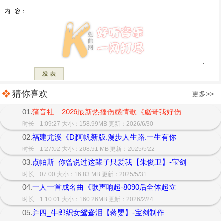
猜你喜欢
更多>>
01.
蒲音社﹣2026最新热播伤感情歌《彪哥我好伤
时长：1:09:27 大小：158.99MB 更新：2026/6/30
02.
福建尤溪《Dj阿帆新版.漫步人生路.一生有你
时长：1:27:02 大小：208.91 MB 更新：2025/5/22
03.
点帕斯_你曾说过这辈子只爱我【朱俊卫】-宝剑
时长：07:00 大小：16.83 MB 更新：2025/5/31
04.
一人一首成名曲《歌声响起·8090后全体起立
时长：1:10:01 大小：160.26MB 更新：2026/2/24
05.
并四_牛郎织女鸳鸯泪【蒋婴】-宝剑制作