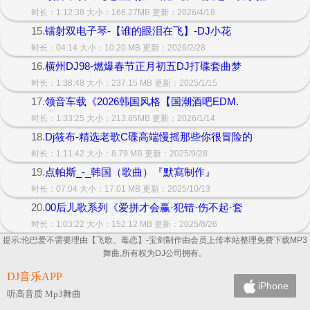
时长：1:12:38 大小：166.27MB 更新：2026/4/18
15.
镭射双电子琴-【谁的眼泪在飞】-DJ小花
时长：04:14 大小：10.20 MB 更新：2026/2/28
16.
横州DJ98-燃爆春节正月初五DJ打碟套曲梦
时长：1:38:48 大小：237.15 MB 更新：2025/1/15
17.
领音车载《2026韩国风格【国潮酒吧EDM.
时长：1:33:25 大小：213.85MB 更新：2026/1/14
18.
Dj筱布-精选老歌C碟高端慢摇那些你很冒险的
时长：1:11:42 大小：8.79 MB 更新：2025/9/28
19.
点帕斯_-_韩国（歌曲）『默寫制作』
时长：07:04 大小：17.01 MB 更新：2025/10/13
20.
00后儿歌系列《爱拼才会赢·犯错·伤不起·套
时长：1:03:22 大小：152.12 MB 更新：2025/8/26
提示:伦巴爱不需要理由【飞歌、毒恋】-宝剑制作由会员上传本站整理免费下载MP3
舞曲,所有权为DJ公司拥有。
DJ音乐APP
iPhone
听高音质 Mp3舞曲