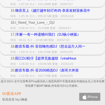
时长：1:07:20 大小：154.14MB 更新：2026/7/17
15.
嗨音至上《越打越年轻叮咚鸡·恭喜发财迎春花中
时长：1:25:35 大小：205.42 MB 更新：2025/1/18
16.I_Need_Your_Love_-_DjJ
时长：0:06:44 大小：15.42MB 更新：2026/4/17
17.
洋澜一-有一种遗憾叫我们（DJ杨小林版）
时长：05:41 大小：13.68 MB 更新：2025/7/15
18.
酷音车载-抖·音劲嗨伤感DJ《想去远方人间一
时长：1:09:14 大小：158.47MB 更新：2025/12/5
19.
阳江DJ权仔【超弹无敌越鼓《vinaHous
时长：1:06:36 大小：159.86 MB 更新：2024/12/2
20.
酷音车载-抖·音2026精选DJ《彪哥大奔留
时长：1:11:59 大小：164.77MB 更新：2026/2/25
提示:DjVz-全中文国粤语Prog最后的人相思风雨中车载发烧友串烧由会员上传本站整
理免费下载MP3舞曲,所有权为DJ公司拥有。
DJ音乐APP
iPhone
听高音质 Mp3舞曲