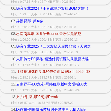
时长：0:07:15 大小：16.74MB 更新：2026/5/10
06.
嗨音车载2024《王者战歌纯旋律BGM之旅（
时长：1:23:35 大小：200.61 MB 更新：2024/12/15
07.
摇摆臀部_第A卷
时长：1:20:08 大小：192.35 MB 更新：2025/9/8
08.
思南Dj禹豪-国粤语Bounce音乐我是愤怒
时长：1:06:50 大小：160.43 MB 更新：2025/5/13
09.
嗨音车载2025《三大发烧天后民歌篇（天籁之
时长：3:32:46 大小：511.88 MB 更新：2025/1/13
10.
火影传奇DJ保雄-精选付费资源沈风慢摇大碟1
时长：1:17:15 大小：185.42 MB 更新：2024/10/17
11.
【精挑细选刘蓝溪经典金曲珍藏版】2026【D
时长：2:18:51 大小：333.27 MB 更新：2026/3/1
12.
云南罗平-DJ龙泡-网络红歌版中文慢摇DJ大
时长：1:12:19 大小：173.56 MB 更新：2024/10/24
13.
女儿情-深圳DJ阿泽Remix
时长：06:57 大小：16.73 MB 更新：2025/6/22
14.
Dj筱布-包厢快乐梦醒时分梦中再见情人Ele