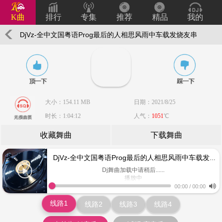
K曲
排行
专集
推荐
精品
我的
DjVz-全中文国粤语Prog最后的人相思风雨中车载发烧友串
烧
大小：154.11 MB
日期：2021/8/25
时长：1:04:12
人气：
1051
℃
收藏舞曲
下载舞曲
DjVz-全中文国粤语Prog最后的人相思风雨中车载发烧友串烧
Dj舞曲加载中请稍后......
播放中
www.keiqu.com
00:00
/
00:00
线路1
线路2
线路3
线路4