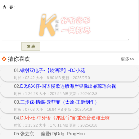
猜你喜欢
更多>>
01.
镭射双电子-【烧酒话】-DJ小花
时长：03:42 大小：8.90 MB 更新：2025/2/10
02.
DJ汤米仔-国语慢歌连版海岸聲像出品琼瑶台视
时长：1:26:28 大小：207.54 MB 更新：2024/12/8
03.
三步踩-情蝶-云菲菲（太原-王源制作）
时长：07:03 大小：16.94 MB 更新：2025/5/19
04.
DJ小杜-中外语《弹跳·宇宙·重低音硬核土嗨
时长：1:13:22 大小：176.11 MB 更新：2025/10/8
05.张芸京_-_偏爱(DjDdg_ProgHou