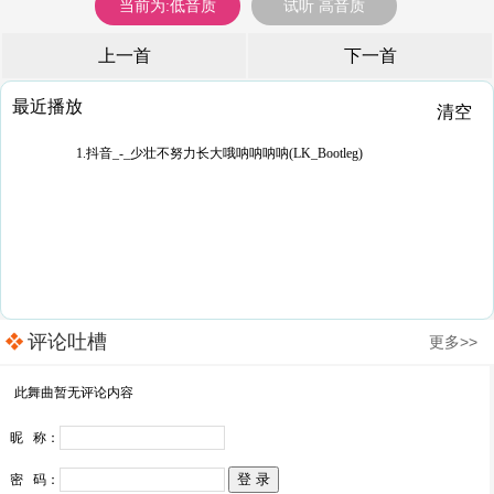
当前为:低音质
试听 高音质
上一首
下一首
最近播放
清空
1.抖音_-_少壮不努力长大哦呐呐呐呐(LK_Bootleg)
评论吐槽
更多>>