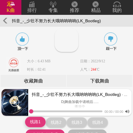
K曲
排行
专集
推荐
精品
我的
抖音_-_少壮不努力长大哦呐呐呐呐(LK_Bootleg)
大小：6.43 MB
日期：2022/9/12
时长：02:41
人气：
244
℃
收藏舞曲
下载舞曲
抖音_-_少壮不努力长大哦呐呐呐呐(LK_Bootleg)
- www.keiqu.com
Dj舞曲加载中请稍后......
播放中
www.keiqu.com
00:00
/
00:00
线路1
线路2
线路3
线路4