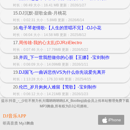
时长：06:49 大小：16.41 MB 更新：2026/1/27
15.DJ沉默-甜歌金曲-月桃花
时长：0:02:31 大小：5.8MB 更新：2026/6/14
16.
电子琴老情歌-【人生的苦唱不完】-DJ小花
时长：06:04 大小：14.58 MB 更新：2025/8/12
17.
周传雄-我的心太乱(DJRziElectro
时长：0:07:46 大小：17.79MB 更新：2026/5/22
18.
并四_下一世我想做你的心脏【王娜】-宝剑制作
时长：0:06:09 大小：14.09MB 更新：2026/1/11
19.
DJ国飞-一曲诉悲伤VS为什么你先说爱先离开
时长：1:13:28 大小：176.33 MB 更新：2025/4/15
20.
伦巴_岁月匆匆人难留【莺歌】-宝剑制作
时长：0:06:12 大小：14.21MB 更新：2026/1/23
提示:抖音_-_少壮不努力长大哦呐呐呐呐(LK_Bootleg)由会员上传本站整理免费下载
MP3舞曲,所有权为DJ公司拥有。
DJ音乐APP
iPhone
听高音质 Mp3舞曲