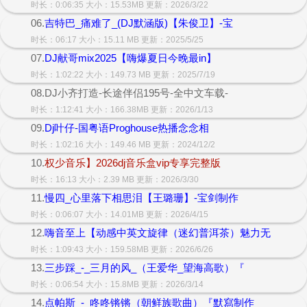
时长：0:06:35 大小：15.53MB 更新：2026/3/22
06.
吉特巴_痛难了_(DJ默涵版)【朱俊卫】-宝
时长：06:17 大小：15.11 MB 更新：2025/5/25
07.
DJ献哥mix2025【嗨爆夏日今晚最in】
时长：1:02:22 大小：149.73 MB 更新：2025/7/19
08.DJ小齐打造-长途伴侣195号-全中文车载-
时长：1:12:41 大小：166.38MB 更新：2026/1/13
09.
Dj叶仔-国粤语Proghouse热播念念相
时长：1:02:16 大小：149.46 MB 更新：2024/12/2
10.
权少音乐】2026dj音乐盒vip专享完整版
时长：16:13 大小：2.39 MB 更新：2026/3/30
11.
慢四_心里落下相思泪【王璐珊】-宝剑制作
时长：0:06:07 大小：14.01MB 更新：2026/4/15
12.
嗨音至上【动感中英文旋律（迷幻普洱茶）魅力无
时长：1:09:43 大小：159.58MB 更新：2026/6/26
13.
三步踩_-_三月的风_（王爱华_望海高歌）『
时长：0:06:54 大小：15.8MB 更新：2026/3/14
14.
点帕斯_-_咚咚锵锵（朝鲜族歌曲）『默寫制作