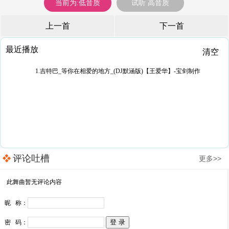
当前为:低音质
试听 高音质
上一首
下一首
最近播放
清空
1.吉特巴_等你在相爱的地方_(DJ默涵版)【王爱华】-宝剑制作
评论吐槽
更多>>