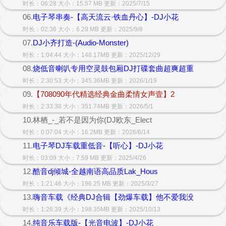
时长：06:28 大小：15.57 MB 更新：2025/7/15
06.
电子琴串奏-【高天流云·铁血丹心】-DJ小花
时长：02:36 大小：6.29 MB 更新：2025/9/8
07.
DJ小齐打造-(Audio-Monster)
时长：1:04:44 大小：148.17MB 更新：2025/12/29
08.
烧低音喇叭专用空灵鼓包厢DJ打碟套曲超爽超重
时长：2:30:53 大小：345.36MB 更新：2026/1/19
09.
【708090年代精选经典金曲柔情女声壹】2
时长：2:33:38 大小：351.74MB 更新：2026/5/1
10.林栖_-_若不是因为你(DJ欧东_Elect
时长：0:07:04 大小：16.2MB 更新：2026/6/14
11.
电子琴DJ车载重低音-【听心】-DJ小花
时长：03:09 大小：7.59 MB 更新：2025/4/26
12.
酷音dj倾城-全越南语高品质Lak_Hous
时长：1:21:46 大小：196.25 MB 更新：2025/3/27
13.
嗨音车载《经典DJ合辑【劲爆车载】他不爱我没
时长：1:26:39 大小：198.35MB 更新：2025/10/13
14.
纯音乐车载版-【光音电波】-DJ小花