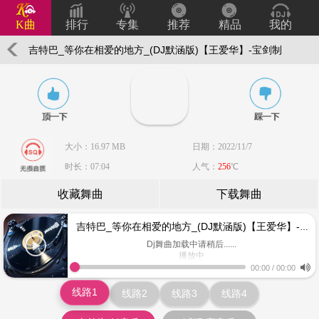
K曲
排行
专集
推荐
精品
我的
吉特巴_等你在相爱的地方_(DJ默涵版)【王爱华】-宝剑制
作
大小：16.97 MB
日期：2022/11/7
时长：07:04
人气：
256
℃
收藏舞曲
下载舞曲
吉特巴_等你在相爱的地方_(DJ默涵版)【王爱华】-宝剑制作
Dj舞曲加载中请稍后......
播放中
www.keiqu.com
00:00
/
00:00
线路1
线路2
线路3
线路4