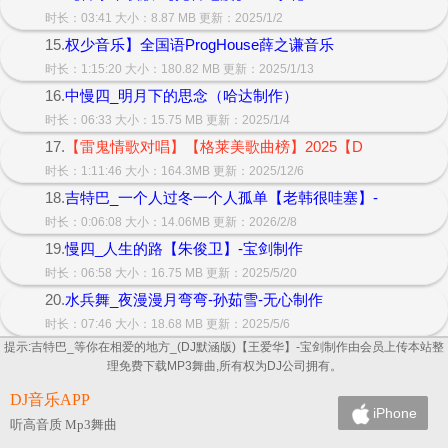
时长：03:41 大小：8.87 MB 更新：2025/1/2
15.
权少音乐】全国语ProgHouse薛之谦音乐
时长：1:15:20 大小：180.82 MB 更新：2025/1/13
16.
中慢四_明月下的思念（哈达制作）
时长：06:33 大小：15.75 MB 更新：2025/1/4
17.
【雷鬼情歌对唱】【格莱美歌曲榜】2025【D
时长：1:11:46 大小：164.3MB 更新：2025/12/6
18.
吉特巴_一个人过冬一个人孤单【老韩很哇塞】-
时长：0:06:08 大小：14.06MB 更新：2026/2/8
19.
慢四_人生的路【朱俊卫】-宝剑制作
时长：06:58 大小：16.75 MB 更新：2025/5/20
20.
水兵舞_夜漫漫月弯弯-孙茹雪-无心制作
时长：07:46 大小：18.68 MB 更新：2025/5/6
提示:吉特巴_等你在相爱的地方_(DJ默涵版)【王爱华】-宝剑制作由会员上传本站整
理免费下载MP3舞曲,所有权为DJ公司拥有。
DJ音乐APP
iPhone
听高音质 Mp3舞曲