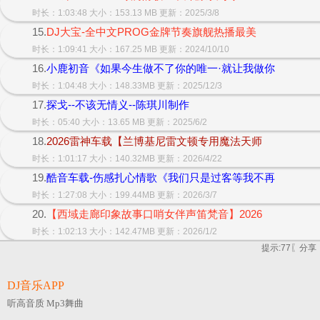
时长：1:03:48 大小：153.13 MB 更新：2025/3/8
15.
DJ大宝-全中文PROG金牌节奏旗舰热播最美
时长：1:09:41 大小：167.25 MB 更新：2024/10/10
16.
小鹿初音《如果今生做不了你的唯一·就让我做你
时长：1:04:48 大小：148.33MB 更新：2025/12/3
17.
探戈--不该无情义--陈琪川制作
时长：05:40 大小：13.65 MB 更新：2025/6/2
18.
2026雷神车载【兰博基尼雷文顿专用魔法天师
时长：1:01:17 大小：140.32MB 更新：2026/4/22
19.
酷音车载-伤感扎心情歌《我们只是过客等我不再
时长：1:27:08 大小：199.44MB 更新：2026/3/7
20.
【西域走廊印象故事口哨女伴声笛梵音】2026
时长：1:02:13 大小：142.47MB 更新：2026/1/2
提示:77〖分
DJ音乐APP
听高音质 Mp3舞曲