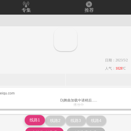
专集
推荐
日期：2023/5/2
人气：
1028
℃
keiqu.com
Dj舞曲加载中请稍后......
播放中
www.keiqu.com
线路1
线路2
线路3
线路4