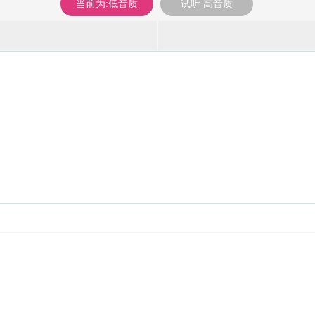
当前为:低音质
试听 高音质