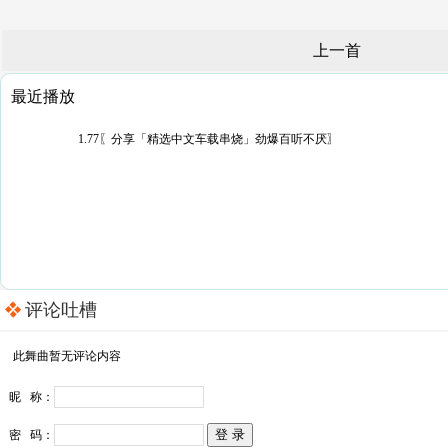
上一首
最近播放
1.77〖分享「精选中文车载串烧」劲爆百听不厌〗
评论吐槽