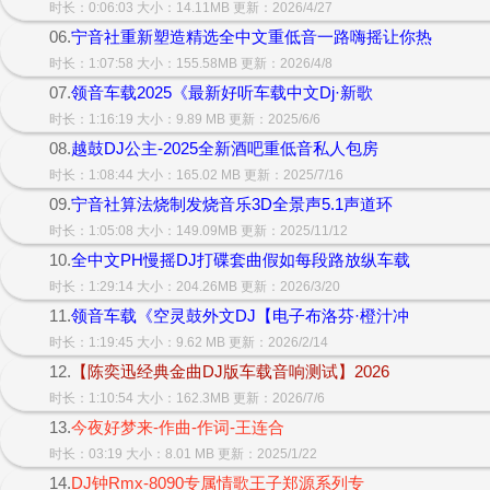
时长：0:06:03 大小：14.11MB 更新：2026/4/27
06.
宁音社重新塑造精选全中文重低音一路嗨摇让你热
时长：1:07:58 大小：155.58MB 更新：2026/4/8
07.
领音车载2025《最新好听车载中文Dj·新歌
时长：1:16:19 大小：9.89 MB 更新：2025/6/6
08.
越鼓DJ公主-2025全新酒吧重低音私人包房
时长：1:08:44 大小：165.02 MB 更新：2025/7/16
09.
宁音社算法烧制发烧音乐3D全景声5.1声道环
时长：1:05:08 大小：149.09MB 更新：2025/11/12
10.
全中文PH慢摇DJ打碟套曲假如每段路放纵车载
时长：1:29:14 大小：204.26MB 更新：2026/3/20
11.
领音车载《空灵鼓外文DJ【电子布洛芬·橙汁冲
时长：1:19:45 大小：9.62 MB 更新：2026/2/14
12.
【陈奕迅经典金曲DJ版车载音响测试】2026
时长：1:10:54 大小：162.3MB 更新：2026/7/6
13.
今夜好梦来-作曲-作词-王连合
时长：03:19 大小：8.01 MB 更新：2025/1/22
14.
DJ钟Rmx-8090专属情歌王子郑源系列专