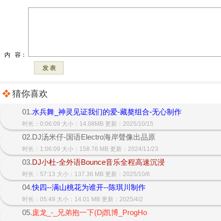
猜你喜欢
01.
水兵舞_神灵见证我们的爱-藏獒组合-无心制作
时长：0:06:09 大小：14.08MB 更新：2025/10/15
02.DJ汤米仔-国语Electro海岸聲像出品原
时长：1:06:09 大小：158.76 MB 更新：2024/11/23
03.
DJ小杜-全外语Bounce音乐全程高速沉浸
时长：57:13 大小：137.36 MB 更新：2025/10/6
04.
快四--满山桃花为谁开--陈琪川制作
时长：05:49 大小：14.01 MB 更新：2025/4/2
05.
庞龙_-_兄弟抱一下(Dj凯博_ProgHo