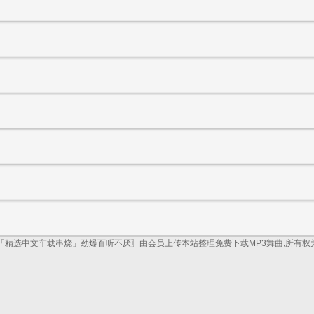
享「精选中文车载串烧」劲爆百听不厌〗由会员上传本站整理免费下载MP3舞曲,所有权