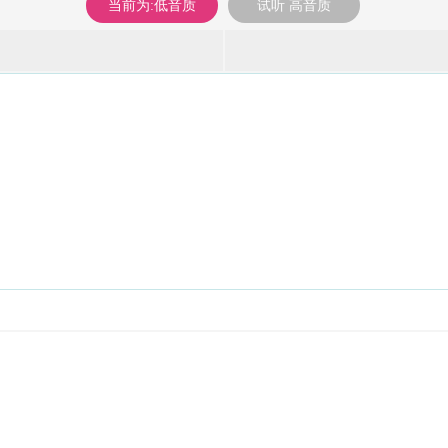
当前为:低音质
试听 高音质