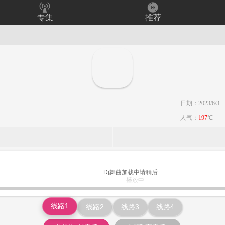
专集
推荐
日期：2023/6/3
人气：
197
℃
Dj舞曲加载中请稍后......
播放中
www.keiqu.com
线路1
线路2
线路3
线路4