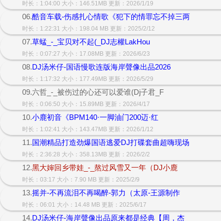
时长：1:04:00 大小：146.51MB 更新：2026/1/19
06.
酷音车载-伤感扎心情歌《犯下的情罪忘不掉三两
时长：1:22:31 大小：198.04 MB 更新：2025/2/12
07.
草蜢_-_宝贝对不起(_DJ志權LakHou
时长：0:07:27 大小：17.08MB 更新：2026/6/23
08.
DJ汤米仔-国语慢歌连版海岸聲像出品2026
时长：1:17:32 大小：177.49MB 更新：2026/5/29
09.六哲_-_被伤过的心还可以爱谁(Dj子君_F
时长：0:06:50 大小：15.89MB 更新：2026/4/17
10.
小鹿初音《BPM140·一脚油门200迈·红
时长：1:02:41 大小：143.47MB 更新：2026/1/12
11.
国潮精品打造劲爆国语逃爱DJ打碟套曲超嗨现场
时长：2:36:28 大小：358.13MB 更新：2026/2/2
12.
黑大婶回乡带娃_-_熬过风雪又一年（DJ小鹿
时长：03:17 大小：7.90 MB 更新：2025/2/9
13.
摇并-不再流泪不再喝醉-郭力（太原-王源制作
时长：06:01 大小：14.48 MB 更新：2025/6/17
14.
DJ汤米仔-海岸聲像出品原来都是经典【周，杰