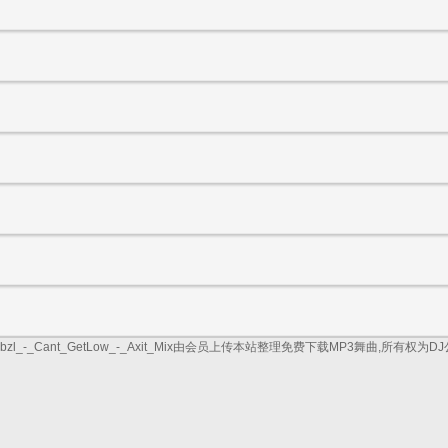
lubzl_-_Cant_GetLow_-_Axit_Mix由会员上传本站整理免费下载MP3舞曲,所有权为