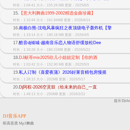
时长：1:04:41 大小：155.26 MB 更新：2025/6/5
15.
【意大利舞曲1999-2002精选金曲珍藏】
时长：1:10:44 大小：161.94MB 更新：2026/4/14
16.
南极白熊-沈电风暴疯狂之夜顶级电子轰炸机【擎
时长：1:19:14 大小：190.18 MB 更新：2026/4/5
17.
酷音dj倾城-越南音乐恋人物语舒缓放松Dee
时长：1:18:28 大小：180.22MB 更新：2026/5/22
18.
DJ献哥mix2025欣儿小姐姐定制【你的酒
时长：1:03:42 大小：152.90 MB 更新：2025/5/3
19.
私人订制《喜爱夜蒲》2026好莱音精包房慢摇
时长：1:28:15 大小：202MB 更新：2026/5/17
20.
Dj阿权-2026空灵鼓（给未来的自己_一直
时长：1:49:13 大小：250MB 更新：2026/2/22
提示:Djc
DJ音乐APP
听高音质 Mp3舞曲