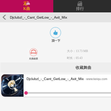
K曲
排行
Djclubzl_-_Cant_GetLow_-_Axit_Mix
大小：13.73 MB
时长：05:43
收藏舞曲
Djclubzl_-_Cant_GetLow_-_Axit_Mix
- www.keiqu.com