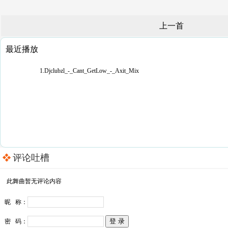
上一首
最近播放
1.Djclubzl_-_Cant_GetLow_-_Axit_Mix
评论吐槽