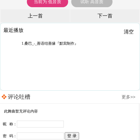
当前为:低音质
试听 高音质
上一首
下一首
最近播放
清空
1.桑巴_-_善语结善缘『默寫制作』
评论吐槽
更多>>