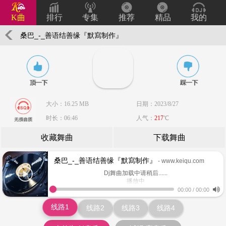
K曲
排行
专集
推荐
精品
我的
桑巴_-_善语结善缘『默寫制作』
大小：16.25 MB
日期：2023/8/27
时长：06:46
人气：
217
℃
收藏舞曲
下载舞曲
桑巴_-_善语结善缘『默寫制作』
- www.keiqu.com
Dj舞曲加载中请稍后......
播放中
www.keiqu.com
00:00
/
00:00
线路1
线路2
线路3
线路4