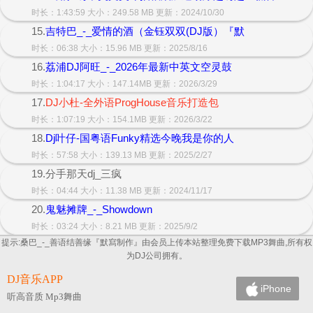
时长：1:43:59 大小：249.58 MB 更新：2024/10/30
15.
吉特巴_-_爱情的酒（金钰双双(DJ版）『默
时长：06:38 大小：15.96 MB 更新：2025/8/16
16.
荔浦DJ阿旺_-_2026年最新中英文空灵鼓
时长：1:04:17 大小：147.14MB 更新：2026/3/29
17.
DJ小杜-全外语ProgHouse音乐打造包
时长：1:07:19 大小：154.1MB 更新：2026/3/22
18.
Dj叶仔-国粤语Funky精选今晚我是你的人
时长：57:58 大小：139.13 MB 更新：2025/2/27
19.分手那天dj_三疯
时长：04:44 大小：11.38 MB 更新：2024/11/17
20.
鬼魅摊牌_-_Showdown
时长：03:24 大小：8.21 MB 更新：2025/9/2
提示:桑巴_-_善语结善缘『默寫制作』由会员上传本站整理免费下载MP3舞曲,所有权
为DJ公司拥有。
DJ音乐APP
iPhone
听高音质 Mp3舞曲