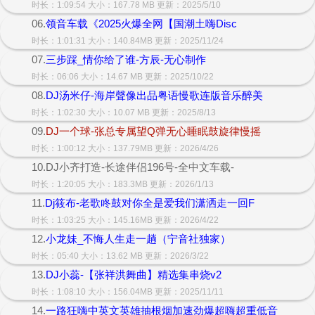
时长：1:09:54 大小：167.78 MB 更新：2025/5/10
06.
领音车载《2025火爆全网【国潮土嗨Disc
时长：1:01:31 大小：140.84MB 更新：2025/11/24
07.
三步踩_情你给了谁-方辰-无心制作
时长：06:06 大小：14.67 MB 更新：2025/10/22
08.
DJ汤米仔-海岸聲像出品粤语慢歌连版音乐醉美
时长：1:02:30 大小：10.07 MB 更新：2025/8/13
09.
DJ一个球-张总专属望Q弹无心睡眠鼓旋律慢摇
时长：1:00:12 大小：137.79MB 更新：2026/4/26
10.DJ小齐打造-长途伴侣196号-全中文车载-
时长：1:20:05 大小：183.3MB 更新：2026/1/13
11.
Dj筱布-老歌咚鼓对你全是爱我们潇洒走一回F
时长：1:03:25 大小：145.16MB 更新：2026/4/22
12.
小龙妹_不悔人生走一趟（宁音社独家）
时长：05:40 大小：13.62 MB 更新：2026/3/22
13.
DJ小蕊-【张祥洪舞曲】精选集串烧v2
时长：1:08:10 大小：156.04MB 更新：2025/11/11
14.
一路狂嗨中英文英雄抽根烟加速劲爆超嗨超重低音