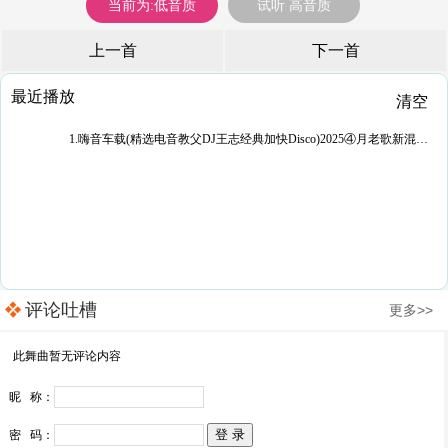
当前为:低音质
试听 高音质
上一首
下一首
最近播放
清空
1.嗨音车载(精选电音教父DJ王志经典加快Disco)2025④月老歌新混经典重现DJ附带曲目DJ威少Remix
评论吐槽
更多>>