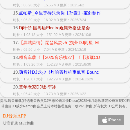
时长：06:28 大小：15.55 MB 更新：2025/4/2
15.
点帕斯_今生等待只为你【孙媛】-宝剑制作
时长：06:39 大小：16.02 MB 更新：2025/7/24
16.
Dj叶仔-国粤语Electro近期热播还是会
时长：1:03:18 大小：151.92 MB 更新：2024/10/8
17.
【异域风情】琵琶风韵v5-(朔州DJ阿星_M
时长：02:56 大小：7.04 MB 更新：2024/12/19
18.
领音车载《【2025音乐榜27】《【珍藏CD
时长：1:03:26 大小：152.28 MB 更新：2025/8/30
19.
嗨音社DJ龙少《炸响轰炸机重低音·Bounc
时长：1:20:07 大小：192.29 MB 更新：2024/12/29
20.
童年老家DJ版-李冰
时长：05:42 大小：13.73 MB 更新：2025/1/22
提示:嗨音车载(精选电音教父DJ王志经典加快Disco)2025④月老歌新混经典重现DJ附
带曲目DJ威少Remix由会员上传本站整理免费下载MP3舞曲,所有权为DJ公司拥有。
DJ音乐APP
iPhone
听高音质 Mp3舞曲