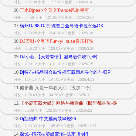
时长：0:07:38 大小：17.73MB 更新：2026/3/14
06.
三水Djpear-全英文Trance风格星河
时长：54:56 大小：131.86 MB 更新：2024/12/17
07.
横州DJ98-DJ打碟套曲全粤语卡拉永远OK
时长：1:33:28 大小：224.34 MB 更新：2025/1/8
08.
DJ宏财-全粤语FunkyHouse音乐打造
时长：0:56:22 大小：129.03MB 更新：2026/3/20
09.
DJ小蕊-【天若有情】国粤语弹鼓2小时
时长：2:09:12 大小：310.11 MB 更新：2025/1/5
10.
Dj筱布-精品国会鼓慢摇车载西厢寻他谁与归P
时长：1:04:14 大小：147.05MB 更新：2026/4/13
11.健步曲-又是一年春又回（没加口令）
时长：1:05:49 大小：94.78 MB 更新：2025/1/1
12.
【小鹿车载大碟】网络热播歌曲《眼里都是你·搀
时长：55:09 大小：132.39 MB 更新：2025/5/22
13.
Dj型酷帅-中文越南鼓串烧26
时长：1:03:33 大小：145.47MB 更新：2025/12/17
14.
探戈--情花枯萎蝶流泪--陈琪川制作