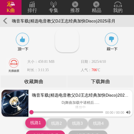
K曲
排行
专集
推荐
精品
我的
嗨音车载(精选电音教父DJ王志经典加快Disco)2025④月
老歌新混经典重现DJ附带曲目DJ威少Remix
大小：459.81 MB
日期：2025/4/10
时长：3:11:35
人气：
706
℃
收藏舞曲
下载舞曲
嗨音车载(精选电音教父DJ王志经典加快Disco)2025④月老歌新混经典重现DJ附带曲目DJ威少Remix
Dj舞曲加载中请稍后......
播放中
www.keiqu.com
00:00
/
00:00
线路1
线路2
线路3
线路4