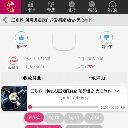
K曲
排行
专集
推荐
精品
我的
三步踩_神灵见证我们的爱-藏獒组合-无心制作
大小：15.55 MB
日期：2025/10/16
时长：06:28
人气：
250
℃
收藏舞曲
下载舞曲
三步踩_神灵见证我们的爱-藏獒组合-无心制作
- www.keiqu.com
Dj舞曲加载中请稍后......
播放中
www.keiqu.com
00:00
/
00:00
线路1
线路2
线路3
线路4