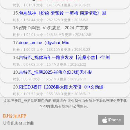
时长：1:01:51 大小：141.58MB 更新：2026/2/23
15.
包厢战神《纷纷·梦驼铃·一剪梅·康定情歌》国
时长：1:54:44 大小：262.62MB 更新：2026/6/3
16.邵阳Dj啊赞_Vs刘志超_-2024-广东东
时长：1:02:01 大小：148.84 MB 更新：2024/12/8
17.
dope_amine（djyahai_Mix
时长：1:00:09 大小：138.15MB 更新：2026/6/23
18.
吉特巴_祝你马年一路发发发【沧桑小杰】-宝剑
时长：0:07:09 大小：16.4MB 更新：2026/2/22
19.
吉特巴_情网2025-崔伟立(DJ版)无心制
时长：06:28 大小：15.57 MB 更新：2025/2/12
20.
阳江DJ权仔【2026摇太阳大花轿《中文劲爆
时长：1:07:52 大小：155.36MB 更新：2026/5/17
提示:三步踩_神灵见证我们的爱-藏獒组合-无心制作由会员上传本站整理免费下载
MP3舞曲,所有权为DJ公司拥有。
DJ音乐APP
iPhone
听高音质 Mp3舞曲