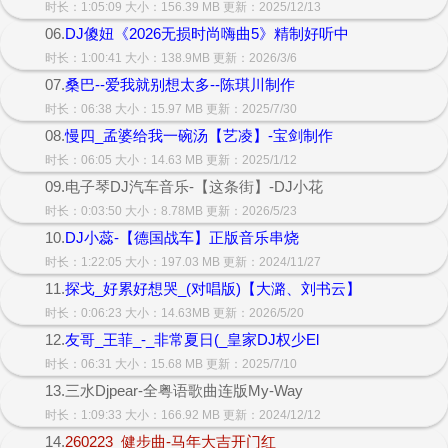
时长：1:05:09 大小：156.39 MB 更新：2025/12/13
06.
DJ傻妞《2026无损时尚嗨曲5》精制好听中
时长：1:00:41 大小：138.9MB 更新：2026/3/6
07.
桑巴--爱我就别想太多--陈琪川制作
时长：06:38 大小：15.97 MB 更新：2025/7/30
08.
慢四_孟婆给我一碗汤【艺凌】-宝剑制作
时长：06:05 大小：14.63 MB 更新：2025/1/12
09.电子琴DJ汽车音乐-【这条街】-DJ小花
时长：0:03:50 大小：8.78MB 更新：2026/5/23
10.
DJ小蕊-【德国战车】正版音乐串烧
时长：1:22:05 大小：197.03 MB 更新：2024/11/27
11.
探戈_好累好想哭_(对唱版)【大潞、刘书云】
时长：0:06:23 大小：14.63MB 更新：2026/5/20
12.
友哥_王菲_-_非常夏日(_皇家DJ权少El
时长：06:31 大小：15.68 MB 更新：2025/7/10
13.三水Djpear-全粤语歌曲连版My-Way
时长：1:09:33 大小：166.92 MB 更新：2024/12/12
14.
260223_健步曲-马年大吉开门红