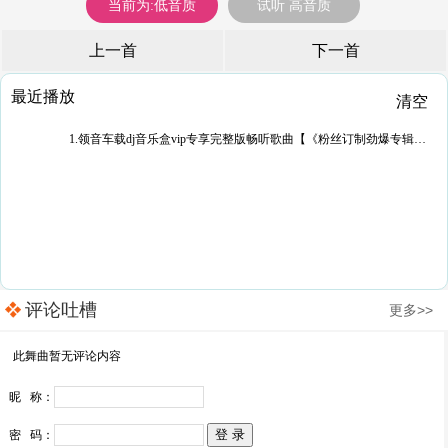
当前为:低音质
试听 高音质
上一首
下一首
最近播放
清空
1.领音车载dj音乐盒vip专享完整版畅听歌曲【《粉丝订制劲爆专辑SQ版》】全闽南语Electro音乐唞喑神曲榜63专辑】权少音乐
评论吐槽
更多>>