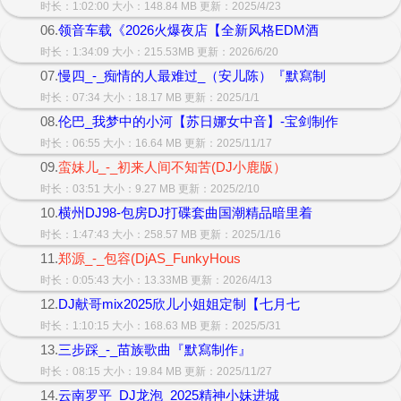
时长：1:02:00 大小：148.84 MB 更新：2025/4/23
06.
领音车载《2026火爆夜店【全新风格EDM酒
时长：1:34:09 大小：215.53MB 更新：2026/6/20
07.
慢四_-_痴情的人最难过_（安儿陈）『默寫制
时长：07:34 大小：18.17 MB 更新：2025/1/1
08.
伦巴_我梦中的小河【苏日娜女中音】-宝剑制作
时长：06:55 大小：16.64 MB 更新：2025/11/17
09.
蛮妹儿_-_初来人间不知苦(DJ小鹿版）
时长：03:51 大小：9.27 MB 更新：2025/2/10
10.
横州DJ98-包房DJ打碟套曲国潮精品暗里着
时长：1:47:43 大小：258.57 MB 更新：2025/1/16
11.
郑源_-_包容(DjAS_FunkyHous
时长：0:05:43 大小：13.33MB 更新：2026/4/13
12.
DJ献哥mix2025欣儿小姐姐定制【七月七
时长：1:10:15 大小：168.63 MB 更新：2025/5/31
13.
三步踩_-_苗族歌曲『默寫制作』
时长：08:15 大小：19.84 MB 更新：2025/11/27
14.
云南罗平_DJ龙泡_2025精神小妹进城