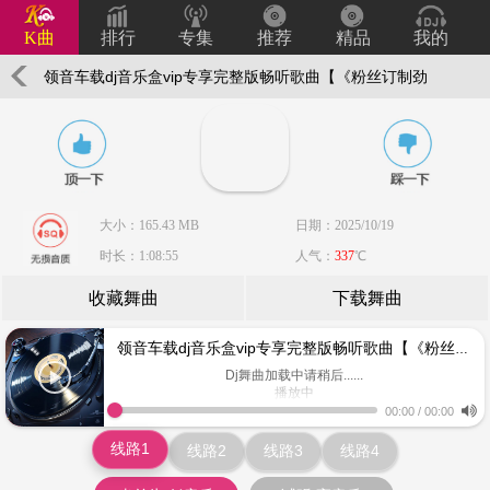
K曲
排行
专集
推荐
精品
我的
领音车载dj音乐盒vip专享完整版畅听歌曲【《粉丝订制劲
爆专辑SQ版》】全闽南语Electro音乐唞喑神曲榜63专
辑】权少音乐
大小：165.43 MB
日期：2025/10/19
时长：1:08:55
人气：
337
℃
收藏舞曲
下载舞曲
领音车载dj音乐盒vip专享完整版畅听歌曲【《粉丝订制劲爆专辑SQ版》】全闽南语Electro音乐唞喑神曲榜63专辑】权少音乐
Dj舞曲加载中请稍后......
播放中
www.keiqu.com
00:00
/
00:00
线路1
线路2
线路3
线路4