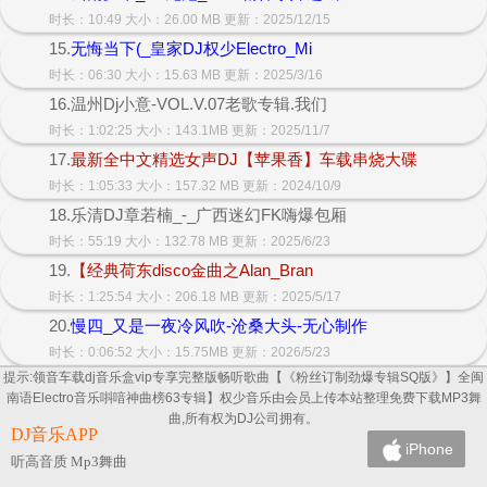
时长：10:49 大小：26.00 MB 更新：2025/12/15
15.
无悔当下(_皇家DJ权少Electro_Mi
时长：06:30 大小：15.63 MB 更新：2025/3/16
16.温州Dj小意-VOL.V.07老歌专辑.我们
时长：1:02:25 大小：143.1MB 更新：2025/11/7
17.
最新全中文精选女声DJ【苹果香】车载串烧大碟
时长：1:05:33 大小：157.32 MB 更新：2024/10/9
18.乐清DJ章若楠_-_广西迷幻FK嗨爆包厢
时长：55:19 大小：132.78 MB 更新：2025/6/23
19.
【经典荷东disco金曲之Alan_Bran
时长：1:25:54 大小：206.18 MB 更新：2025/5/17
20.
慢四_又是一夜冷风吹-沧桑大头-无心制作
时长：0:06:52 大小：15.75MB 更新：2026/5/23
提示:领音车载dj音乐盒vip专享完整版畅听歌曲【《粉丝订制劲爆专辑SQ版》】全闽
南语Electro音乐唞喑神曲榜63专辑】权少音乐由会员上传本站整理免费下载MP3舞
曲,所有权为DJ公司拥有。
DJ音乐APP
iPhone
听高音质 Mp3舞曲