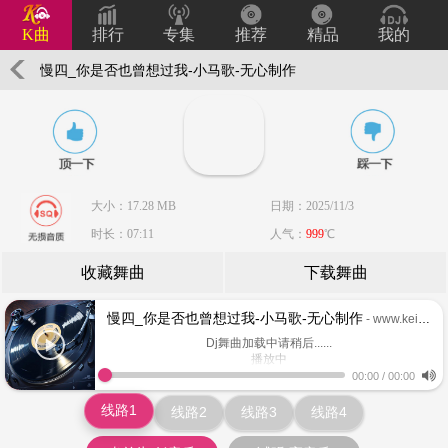
K曲
排行
专集
推荐
精品
我的
慢四_你是否也曾想过我-小马歌-无心制作
大小：17.28 MB
日期：2025/11/3
时长：07:11
人气：
999
℃
收藏舞曲
下载舞曲
慢四_你是否也曾想过我-小马歌-无心制作
- www.keiqu.com
Dj舞曲加载中请稍后......
播放中
www.keiqu.com
00:00
/
00:00
线路1
线路2
线路3
线路4