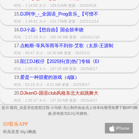
时长：1:14:03 大小：169.52MB 更新：2026/4/18
15.
DJ阿华_-_全国语_Prog音乐_【可惜不
时长：1:34:41 大小：216.73MB 更新：2025/12/14
16.
DJ小蕊-【想自由】国会鼓串烧
时长：1:17:19 大小：185.56 MB 更新：2024/11/16
17.
点帕斯-等风等雨等不到你-艾歌（太原-王源制
时长：06:47 大小：16.30 MB 更新：2025/1/2
18.
阳江DJ权仔【2025抖(音)热门专辑《El
时长：1:09:35 大小：167.05 MB 更新：2025/6/17
19.
爱是一种甜蜜的游戏（dj版）
时长：03:19 大小：8.01 MB 更新：2025/9/17
20.
DJkenG-国语club风格东北大叔跳舞大
时长：1:05:37 大小：157.50 MB 更新：2025/4/27
提示:慢四_你是否也曾想过我-小马歌-无心制作由会员上传本站整理免费下载MP3舞
曲,所有权为DJ公司拥有。
DJ音乐APP
iPhone
听高音质 Mp3舞曲