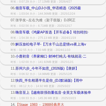
时长：0:07:29 大小：17.13MB 更新：2026/4/27
06.
领音车载_中山DJ小强_华语精选《2025最
时长：1:03:04 大小：144.36MB 更新：2025/12/24
07.张学友--左右为难（架子鼓版）DJ阿正
时长：0:02:56 大小：6.71MB 更新：2025/12/17
08.
嗨音车载《鸿蒙AP首选【开车必备】哇扣哇扣·
时长：1:54:38 大小：275.13 MB 更新：2024/11/19
09.
解压放松电子琴-【万水千山总是情vs夜上海v
时长：02:55 大小：7.03 MB 更新：2024/11/10
10.
小鹿初音《养家糊口·财神打盹儿·有钱就花·二
时长：1:02:00 大小：141.92MB 更新：2025/12/1
11.
苏州六步_今年不如意_(2026版)【唐妍】
时长：0:06:32 大小：14.98MB 更新：2025/12/5
12.
快四_半生相遇半生是你_(DJ默涵版)【雨中
时长：06:12 大小：14.92 MB 更新：2025/3/22
13.
嗨音至上【越南鼓强劲重低音·全英文车载体验串
时长：1:00:33 大小：145.36 MB 更新：2025/10/23
14.
【Stage_1983_-_1988经典意大