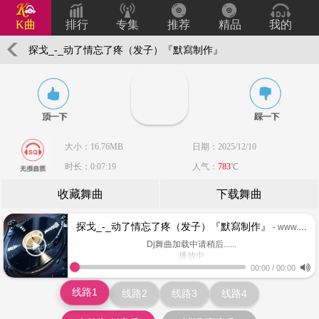
K曲
排行
专集
推荐
精品
我的
探戈_-_动了情忘了疼（发子）『默寫制作』
大小：16.76MB
日期：2025/12/10
时长：0:07:19
人气：
783
℃
收藏舞曲
下载舞曲
探戈_-_动了情忘了疼（发子）『默寫制作』
- www.keiqu.com
Dj舞曲加载中请稍后......
播放中
www.keiqu.com
00:00
/
00:00
线路1
线路2
线路3
线路4