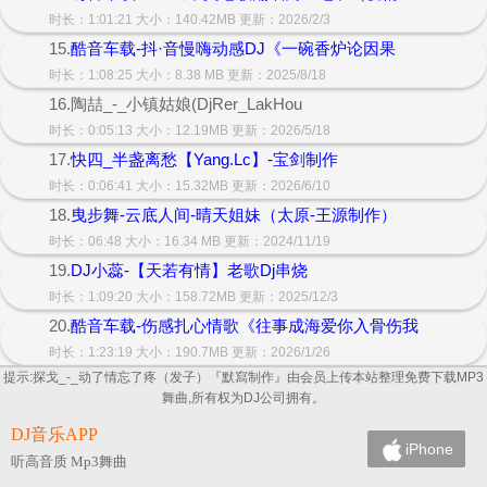
时长：1:01:21 大小：140.42MB 更新：2026/2/3
15.
酷音车载-抖·音慢嗨动感DJ《一碗香炉论因果
时长：1:08:25 大小：8.38 MB 更新：2025/8/18
16.陶喆_-_小镇姑娘(DjRer_LakHou
时长：0:05:13 大小：12.19MB 更新：2026/5/18
17.
快四_半盏离愁【Yang.Lc】-宝剑制作
时长：0:06:41 大小：15.32MB 更新：2026/6/10
18.
曳步舞-云底人间-晴天姐妹（太原-王源制作）
时长：06:48 大小：16.34 MB 更新：2024/11/19
19.
DJ小蕊-【天若有情】老歌Dj串烧
时长：1:09:20 大小：158.72MB 更新：2025/12/3
20.
酷音车载-伤感扎心情歌《往事成海爱你入骨伤我
时长：1:23:19 大小：190.7MB 更新：2026/1/26
提示:探戈_-_动了情忘了疼（发子）『默寫制作』由会员上传本站整理免费下载MP3
舞曲,所有权为DJ公司拥有。
DJ音乐APP
iPhone
听高音质 Mp3舞曲