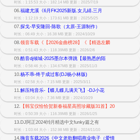
时长：1:15:53 大小：182.14 MB 更新：2025/7/19
06.
福建尤溪《6月FK2025新版.女儿綪.三月
时长：1:12:19 大小：173.61 MB 更新：2025/5/25
07.
探戈-早安隆回-陈歌（太原-王源制作）
时长：06:49 大小：16.38 MB 更新：2024/10/29
08.
领音车载《【2026金曲榜28】《【精选左麟
时长：0:51:43 大小：118.39MB 更新：2026/2/6
09.
酷音dj倾城-2025墨尔本弹跳【最熟悉的陌
时长：0:58:46 大小：134.67MB 更新：2025/11/3
10.
杨不乖-终于成过客(DJ杨小林版)
时长：02:58 大小：7.15 MB 更新：2025/3/11
11.
解压纯音乐-【蝶儿蝶儿满天飞】-DJ小花
时长：03:04 大小：7.36 MB 更新：2024/10/29
12.
【韩宝仪恰恰贺新春福星高照珍藏版31首】20
时长：0:50:39 大小：116.39MB 更新：2026/1/25
13.DJ阿正2024⑾月精选中文funky篇之有
时长：1:03:44 大小：152.98 MB 更新：2024/11/10
14.
嗨音车载2026《中文老歌翻唱商业电子（爱情