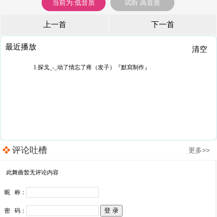
当前为:低音质
试听 高音质
上一首
下一首
最近播放
清空
1.探戈_-_动了情忘了疼（发子）『默寫制作』
评论吐槽
更多>>