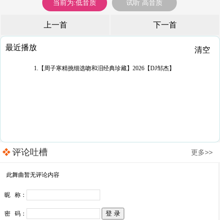
当前为:低音质
试听 高音质
上一首
下一首
最近播放
清空
1.【周子寒精挑细选吻和泪经典珍藏】2026【DJ邹杰】
评论吐槽
更多>>