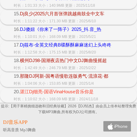
时长：1:01:33 大小：140.9MB 更新：2025/11/18
15.
Dj良少(2025六月首张弹跳越南鼓全中文车
时长：1:11:22 大小：171.30 MB 更新：2025/6/10
16.
DJ傻妞《你来了一阵子》2025_抖.音_热
时长：1:10:01 大小：168.09 MB 更新：2025/5/21
17.
Dj筱布-全英文经典B碟酥酥麻麻迷幻上头咚咚
时长：1:12:58 大小：175.15 MB 更新：2025/8/20
18.
横州DJ98-国潮夜店热门中文DJ舞曲慢摇超
时长：1:42:49 大小：246.79 MB 更新：2025/2/22
19.
那隆DJ阿新-国粤语慢歌连版勇气·流浪花·都
时长：1:04:06 大小：153.85 MB 更新：2025/1/4
20.
湛江Dj细亮-国语VinaHouse音乐你是
时长：1:10:02 大小：168.09 MB 更新：2024/11/18
提示:【周子寒精挑细选吻和泪经典珍藏】2026【DJ邹杰】由会员上传本站整理免费
下载MP3舞曲,所有权为DJ公司拥有。
DJ音乐APP
iPhone
听高音质 Mp3舞曲