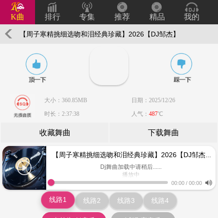
K曲
排行
专集
推荐
精品
我的
【周子寒精挑细选吻和泪经典珍藏】2026【DJ邹杰】
大小：360.85MB
日期：2025/12/26
时长：2:37:38
人气：
487
℃
收藏舞曲
下载舞曲
【周子寒精挑细选吻和泪经典珍藏】2026【DJ邹杰】
-
Dj舞曲加载中请稍后......
播放中
www.keiqu.com
00:00
/
00:00
线路1
线路2
线路3
线路4