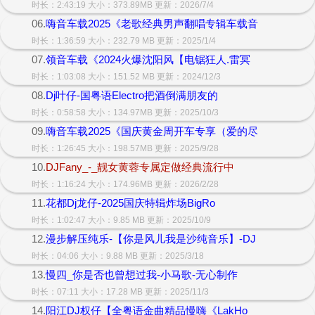
时长：2:43:19 大小：373.89MB 更新：2026/7/4
06.
嗨音车载2025《老歌经典男声翻唱专辑车载音
时长：1:36:59 大小：232.79 MB 更新：2025/1/4
07.
领音车载《2024火爆沈阳风【电锯狂人.雷冥
时长：1:03:08 大小：151.52 MB 更新：2024/12/3
08.
Dj叶仔-国粤语Electro把酒倒满朋友的
时长：0:58:58 大小：134.97MB 更新：2025/10/3
09.
嗨音车载2025《国庆黄金周开车专享（爱的尽
时长：1:26:45 大小：198.57MB 更新：2025/9/28
10.
DJFany_-_靓女黄蓉专属定做经典流行中
时长：1:16:24 大小：174.96MB 更新：2026/2/28
11.
花都Dj龙仔-2025国庆特辑炸场BigRo
时长：1:02:47 大小：9.85 MB 更新：2025/10/9
12.
漫步解压纯乐-【你是风儿我是沙纯音乐】-DJ
时长：04:06 大小：9.88 MB 更新：2025/3/18
13.
慢四_你是否也曾想过我-小马歌-无心制作
时长：07:11 大小：17.28 MB 更新：2025/11/3
14.
阳江DJ权仔【全粤语金曲精品慢嗨《LakHo