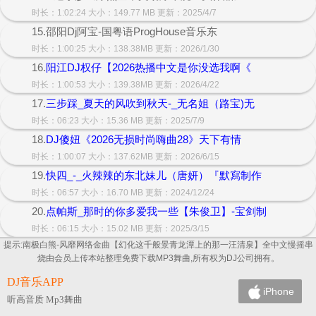
时长：1:02:24 大小：149.77 MB 更新：2025/4/7
15.邵阳Dj阿宝-国粤语ProgHouse音乐东
时长：1:00:25 大小：138.38MB 更新：2026/1/30
16.
阳江DJ权仔【2026热播中文是你没选我啊《
时长：1:00:53 大小：139.38MB 更新：2026/4/22
17.
三步踩_夏天的风吹到秋天-_无名姐（路宝)无
时长：06:23 大小：15.36 MB 更新：2025/7/9
18.
DJ傻妞《2026无损时尚嗨曲28》天下有情
时长：1:00:07 大小：137.62MB 更新：2026/6/15
19.
快四_-_火辣辣的东北妹儿（唐妍）『默寫制作
时长：06:57 大小：16.70 MB 更新：2024/12/24
20.
点帕斯_那时的你多爱我一些【朱俊卫】-宝剑制
时长：06:15 大小：15.02 MB 更新：2025/3/15
提示:南极白熊-风靡网络金曲【幻化这千般景青龙潭上的那一汪清泉】全中文慢摇串
烧由会员上传本站整理免费下载MP3舞曲,所有权为DJ公司拥有。
DJ音乐APP
iPhone
听高音质 Mp3舞曲