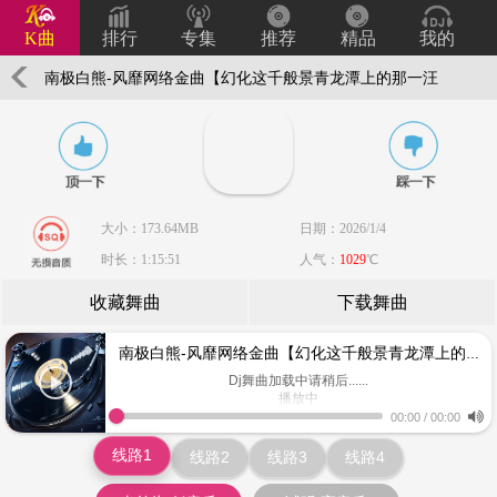
K曲
排行
专集
推荐
精品
我的
南极白熊-风靡网络金曲【幻化这千般景青龙潭上的那一汪
清泉】全中文慢摇串烧
大小：173.64MB
日期：2026/1/4
时长：1:15:51
人气：
1029
℃
收藏舞曲
下载舞曲
南极白熊-风靡网络金曲【幻化这千般景青龙潭上的那一汪清泉】全中文慢摇串烧
Dj舞曲加载中请稍后......
播放中
www.keiqu.com
00:00
/
00:00
线路1
线路2
线路3
线路4