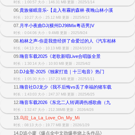
时长：1:00:57 大小：146.31 MB 更新：2025/1/14
06.
貴族催眠音乐-【走入有霧的森林·夜晚山林小溪
时长：10:27 大小：25.12 MB 更新：2025/9/13
07.
月半小夜曲DJ(横州DJ98Mix粤语男)V
时长：0:04:06 大小：9.4MB 更新：2025/9/24
08.
柏林之声-你是我曾经拼了命爱过的人《汽车柏林
时长：04:13 大小：10.13 MB 更新：2024/10/19
09.
嗨音车载2025《老歌新唱Live合唱版全景
时长：1:30:14 大小：10.93 MB 更新：2025/4/2
10.
DJ金聖-2025《独家打造｜十三电音》热门
时长：1:05:30 大小：157.23 MB 更新：2025/1/11
11.
嗨音社DJ龙少《我不后悔vs丢了幸福的猪车载
时长：1:43:03 大小：247.37 MB 更新：2025/6/25
12.
嗨音车载2026《东北二人转调调伤感歌曲（九
时长：1:32:47 大小：212.38MB 更新：2026/4/26
13.
乌拉_La_La_Love_On_My_Mi
时长：08:13 大小：19.77 MB 更新：2026/1/29
14.D追小廖《爆点全中文劲爆串烧上头作品》