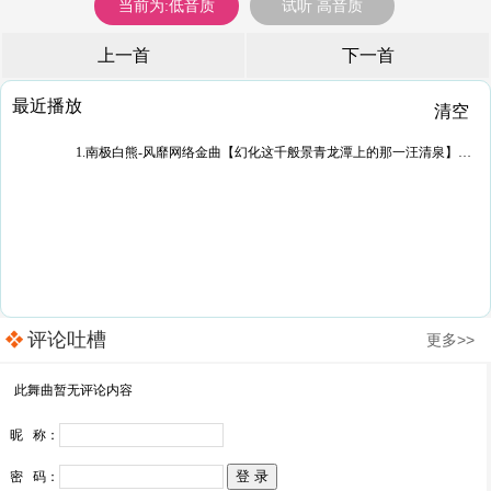
当前为:低音质
试听 高音质
上一首
下一首
最近播放
清空
1.南极白熊-风靡网络金曲【幻化这千般景青龙潭上的那一汪清泉】全中文慢摇串烧
评论吐槽
更多>>