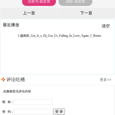
当前为:低音质
试听 高音质
上一首
下一首
最近播放
清空
1.越南鼓_Got_It_x_Dj_Got_Us_Falling_In_Love_Again_1_Remix
评论吐槽
更多>>