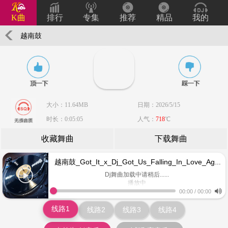
K曲
排行
专集
推荐
精品
我的
越南鼓
_Got_It_x_Dj_Got_Us_Falling_In_Love_Again_1_Remix
大小：11.64MB
日期：2026/5/15
时长：0:05:05
人气：
718
℃
收藏舞曲
下载舞曲
越南鼓_Got_It_x_Dj_Got_Us_Falling_In_Love_Again_1_Remix
Dj舞曲加载中请稍后......
播放中
www.keiqu.com
00:00
/
00:00
线路1
线路2
线路3
线路4