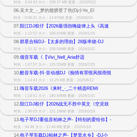
时长：2:04:43 大小：299.37 MB 更新：2025/5/22
06.吴大文_-_梦的翅膀受了伤(Dj小Ye_El
时长：0:06:31 大小：14.97MB 更新：2026/6/24
07.
阳江DJ权仔【2026最强劲嗨旋律上头《高速
时长：1:12:53 大小：166.83MB 更新：2026/1/25
08.
群星合辑DJ-【太多的理由】28版串烧-DJ
时长：1:31:32 大小：209.54MB 更新：2026/2/22
09.
领音车载《【Vivi_Nell_Aria舒适
时长：1:07:57 大小：155.55MB 更新：2026/7/25
10.
酷音车载-抖·音动感DJ《痴情有罪恨风恨雨恨
时长：1:14:43 大小：10.25 MB 更新：2025/6/12
11.
嗨音车载2026《来时_·_二十精选REMI
时长：1:18:51 大小：180.49MB 更新：2026/1/31
12.
阳江DJ权仔【2026战无不胜中英文《空灵鼓
时长：1:06:03 大小：151.18MB 更新：2026/3/20
13.
电子琴DJ重低音柏林之声-【特别的爱给你】-
时长：04:46 大小：11.46 MB 更新：2025/1/18
14.
电子琴车载DJ柏林之声-【梦里水乡】-DJ小