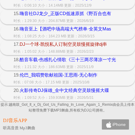
时长：0:06:10 大小：14.14MB 更新：2025/12/9
15.
嗨音社DJ龙少_正版CD低速原抓《野百合也有
时长：1:29:30 大小：204.87MB 更新：2026/6/19
16.
嗨音至上【酒吧中场高端大气榜单·全英文Mas
时长：1:08:25 大小：164.23 MB 更新：2026/3/15
17.
DJ一个球-凯悦私人订制空灵鼓慢摇旋律dj串
时长：1:05:02 大小：148.88MB 更新：2026/2/23
18.
酷音车载-伤感扎心情歌《三十三两尽薄凉一寸光
时长：1:21:32 大小：186.63MB 更新：2025/11/9
19.
伦巴_我唱赞歌献祖国-王思雨-无心制作
时长：07:08 大小：17.15 MB 更新：2025/10/8
20.
火影传奇DJ保雄_全中文经典空灵鼓慢摇大碟
时长：1:09:52 大小：159.93MB 更新：2026/5/31
提示:越南鼓_Got_It_x_Dj_Got_Us_Falling_In_Love_Again_1_Remix由会员上传本
站整理免费下载MP3舞曲,所有权为DJ公司拥有。
DJ音乐APP
iPhone
听高音质 Mp3舞曲