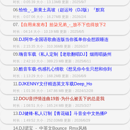
时长：0:05:39 大小：13.13MB 更新：2025/9/7
06.
恰恰_-_新黄土高坡（赵运玲（DJ版）『默寫
时长：0:07:06 大小：16.27MB 更新：2026/2/4
07.
【自用未发布】拾柒兄弟_-_放不下也得放下2
时长：04:14 大小：10.19 MB 更新：2025/6/5
08.
DJ阿华-全国语歌曲连版当你孤单你会想跟睡连
时长：2:15:35 大小：310.36MB 更新：2026/2/7
09.
嗨音车载《私人定制【老歌翻唱DJ】烟雨唱扬州
时长：2:42:10 大小：389.23 MB 更新：2025/6/11
10.
酷音车载-伤感扎心情歌《想见你今生只想和你到
时长：1:13:29 大小：168.2MB 更新：2026/6/9
11.
DJKENNY文仔精选英文车载Deep_Ho
时长：1:01:36 大小：147.86 MB 更新：2024/12/28
12.
DOU音抒情连曲19首-为什么被丢下的总是我
时长：1:08:51 大小：165.24 MB 更新：2025/3/27
13.
DJ健锋-私人订制【青花磁】斗音全中文热播P
时长：1:49:52 大小：252.03MB 更新：2026/6/29
14.DJ珺宝_-_中英文Bounce_Rmx风格