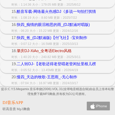
时长：1:14:36 大小：179.05 MB 更新：2025/6/12
15.
酷音车载-网络最火伤感DJ《多说一句怕打扰情
时长：1:08:19 大小：8.60 MB 更新：2025/7/22
16.
快四_痴情的眼泪相思的雨_(DJ默涵对唱版)
时长：06:20 大小：15.22 MB 更新：2024/12/16
17.
快四_爸_(DJ默涵版)【付飞社】-宝剑制作
时长：0:07:12 大小：16.5MB 更新：2025/10/13
18.
肇庆DJ-XiAo_全粤语Electro风格
时长：1:40:20 大小：240.82 MB 更新：2025/3/11
19.
二人转DJ-【老歌还得老登唱老登闲扯里根儿楞
时长：0:05:52 大小：13.45MB 更新：2026/4/19
20.
慢四_天边的牧歌-王思雨_-无心制作
时长：07:04 大小：16.97 MB 更新：2024/10/17
提示:C.Y.S.Megamix.音乐串烧(2006).VOL.31(全球电音精选合辑)由会员上传本站整
理免费下载MP3舞曲,所有权为DJ公司拥有。
DJ音乐APP
iPhone
听高音质 Mp3舞曲