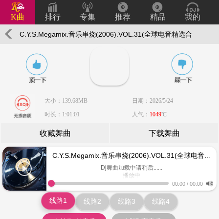
K曲
排行
专集
推荐
精品
我的
C.Y.S.Megamix.音乐串烧(2006).VOL.31(全球电音精选合
辑)
大小：139.68MB
日期：2026/5/24
时长：1:01:01
人气：
1049
℃
收藏舞曲
下载舞曲
C.Y.S.Megamix.音乐串烧(2006).VOL.31(全球电音精选合辑)
Dj舞曲加载中请稍后......
播放中
www.keiqu.com
00:00
/
00:00
线路1
线路2
线路3
线路4