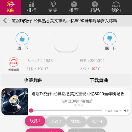
K曲
排行
专集
推荐
精品
我的
道滘Dj尧仔-经典熟悉英文重现回忆8090当年嗨场摇头嗦粉
Disco音乐串烧(珍藏)
大小：211.24MB
日期：2026/5/24
时长：1:32:17
人气：
1022
℃
收藏舞曲
下载舞曲
道滘Dj尧仔-经典熟悉英文重现回忆8090当年嗨场摇头嗦粉Disco音乐串烧(珍藏)
Dj舞曲加载中请稍后......
播放中
www.keiqu.com
00:00
/
00:00
线路1
线路2
线路3
线路4