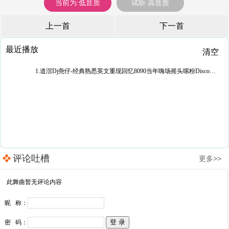
当前为:低音质
试听 高音质
上一首
下一首
最近播放
清空
1.道滘Dj尧仔-经典熟悉英文重现回忆8090当年嗨场摇头嗦粉Disco音乐串烧(珍藏)
评论吐槽
更多>>