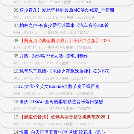
时长：0:06:52 大小：15.74MB 更新：2025/10/8
06.
权少音乐】爱就坚持到最后MC洪磊喊麦_全新商
时长：1:03:17 大小：151.93 MB 更新：2025/1/19
07.
柏林之声-有多少爱可以重来《汽车音符300首
时长：03:17 大小：7.88 MB 更新：2024/11/27
08.
【費玉清经典金曲珍藏百听不厌白金版】2026
时长：4:20:39 大小：596.64MB 更新：2026/4/6
09.
并四--为你喝下情人酒--陈琪川制作
时长：06:39 大小：16.00 MB 更新：2025/8/2
10.
纯音乐车载版-【电旋之夜飘逸旋律】-DJ小花
时长：07:58 大小：19.14 MB 更新：2025/1/4
11.
DJ大宝-全英文Bounce金牌节奏千弹百奏
时长：1:00:06 大小：137.59MB 更新：2026/5/13
12.
肇庆DJXiAo-全粤语柔歌精选音乐落日微醺
时长：1:19:40 大小：182.37MB 更新：2026/7/21
13.
【超重低音炮】低频共振音箱煲机典范2026【
时长：2:08:21 大小：294.14MB 更新：2026/1/17
14.
慢四_向天再借五百年(空灵版)铃花儿_-无心