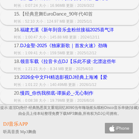
时长：0:07:24 大小：16.96MB 更新：2026/3/22
15.【经典意舞EuroDance_90年代40首
时长：52:10 大小：124.97 MB 更新：2025/1/1
16.
福建尤溪《新年到音乐盒粉丝接福2025喜气洋
时长：1:00:47 大小：145.88 MB 更新：2024/12/11
17.
DJ金聖-2025《独家新歌｜首发火速》劲嗨
时长：1:09:41 大小：159.5MB 更新：2025/12/12
18.
领音车载《拉音卡点DJ【乐此不疲·北漂这些年
时长：1:21:21 大小：8.34 MB 更新：2025/4/10
19.
2026全中文FH精选影视DJ经典上海滩【爱
时长：1:01:22 大小：140.49MB 更新：2026/1/12
20.
慢四_你伤我彻底-谭振必_-无心制作
时长：0:08:38 大小：19.79MB 更新：2026/6/16
提示:道滘Dj尧仔-经典熟悉英文重现回忆8090当年嗨场摇头嗦粉Disco音乐串烧(珍藏)
由会员上传本站整理免费下载MP3舞曲,所有权为DJ公司拥有。
DJ音乐APP
iPhone
听高音质 Mp3舞曲