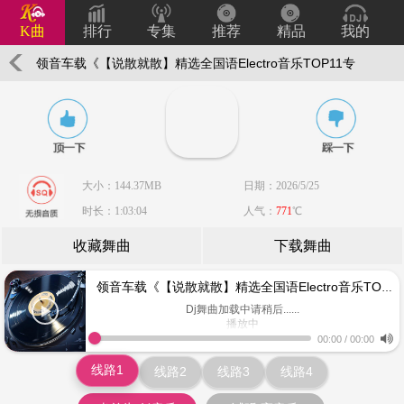
K曲
排行
专集
推荐
精品
我的
领音车载《【说散就散】精选全国语Electro音乐TOP11专
辑》嗨音社皇家DJ志權
大小：144.37MB
日期：2026/5/25
时长：1:03:04
人气：
771
℃
收藏舞曲
下载舞曲
领音车载《【说散就散】精选全国语Electro音乐TOP11专辑》嗨音社皇家DJ志權
Dj舞曲加载中请稍后......
播放中
www.keiqu.com
00:00
/
00:00
线路1
线路2
线路3
线路4