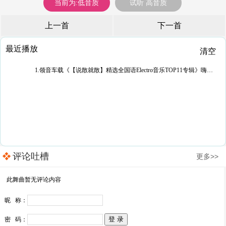
当前为:低音质
试听 高音质
上一首
下一首
最近播放
清空
1.领音车载《【说散就散】精选全国语Electro音乐TOP11专辑》嗨音社皇家DJ志權
评论吐槽
更多>>