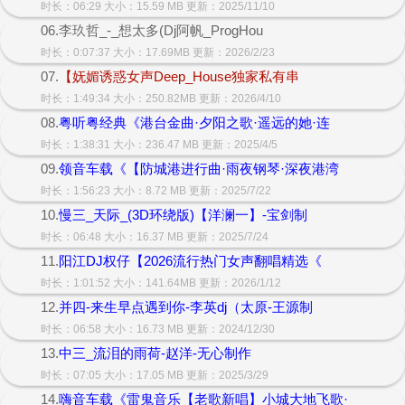
时长：06:29 大小：15.59 MB 更新：2025/11/10
06.李玖哲_-_想太多(Dj阿帆_ProgHou
时长：0:07:37 大小：17.69MB 更新：2026/2/23
07.
【妩媚诱惑女声Deep_House独家私有串
时长：1:49:34 大小：250.82MB 更新：2026/4/10
08.
粤听粤经典《港台金曲·夕阳之歌·遥远的她·连
时长：1:38:31 大小：236.47 MB 更新：2025/4/5
09.
领音车载《【防城港进行曲·雨夜钢琴·深夜港湾
时长：1:56:23 大小：8.72 MB 更新：2025/7/22
10.
慢三_天际_(3D环绕版)【洋澜一】-宝剑制
时长：06:48 大小：16.37 MB 更新：2025/7/24
11.
阳江DJ权仔【2026流行热门女声翻唱精选《
时长：1:01:52 大小：141.64MB 更新：2026/1/12
12.
并四-来生早点遇到你-李英dj（太原-王源制
时长：06:58 大小：16.73 MB 更新：2024/12/30
13.
中三_流泪的雨荷-赵洋-无心制作
时长：07:05 大小：17.05 MB 更新：2025/3/29
14.
嗨音车载《雷鬼音乐【老歌新唱】小城大地飞歌·