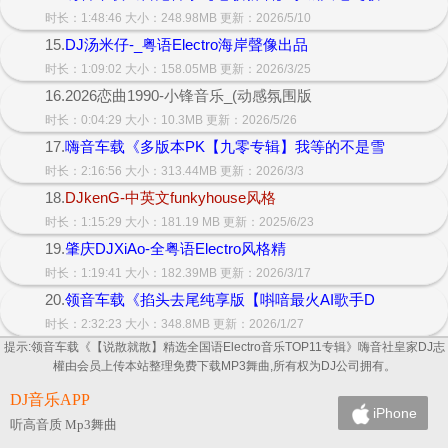
时长：1:48:46 大小：248.98MB 更新：2026/5/10
15.
DJ汤米仔-_粤语Electro海岸聲像出品
时长：1:09:02 大小：158.05MB 更新：2026/3/25
16.2026恋曲1990-小锋音乐_(动感氛围版
时长：0:04:29 大小：10.3MB 更新：2026/5/26
17.
嗨音车载《多版本PK【九零专辑】我等的不是雪
时长：2:16:56 大小：313.44MB 更新：2026/3/3
18.
DJkenG-中英文funkyhouse风格
时长：1:15:29 大小：181.19 MB 更新：2025/6/23
19.
肇庆DJXiAo-全粤语Electro风格精
时长：1:19:41 大小：182.39MB 更新：2026/3/17
20.
领音车载《掐头去尾纯享版【唞喑最火AI歌手D
时长：2:32:23 大小：348.8MB 更新：2026/1/27
提示:领音车载《【说散就散】精选全国语Electro音乐TOP11专辑》嗨音社皇家DJ志
權由会员上传本站整理免费下载MP3舞曲,所有权为DJ公司拥有。
DJ音乐APP
iPhone
听高音质 Mp3舞曲