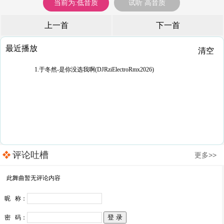
当前为:低音质
试听 高音质
上一首
下一首
最近播放
清空
1.于冬然-是你没选我啊(DJRziElectroRmx2026)
评论吐槽
更多>>