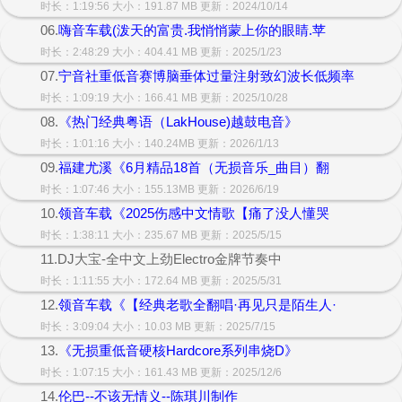
时长：1:19:56 大小：191.87 MB 更新：2024/10/14
06.
嗨音车载(泼天的富贵.我悄悄蒙上你的眼睛.苹
时长：2:48:29 大小：404.41 MB 更新：2025/1/23
07.
宁音社重低音赛博脑垂体过量注射致幻波长低频率
时长：1:09:19 大小：166.41 MB 更新：2025/10/28
08.
《热门经典粤语（LakHouse)越鼓电音》
时长：1:01:16 大小：140.24MB 更新：2026/1/13
09.
福建尤溪《6月精品18首（无损音乐_曲目）翻
时长：1:07:46 大小：155.13MB 更新：2026/6/19
10.
领音车载《2025伤感中文情歌【痛了没人懂哭
时长：1:38:11 大小：235.67 MB 更新：2025/5/15
11.DJ大宝-全中文上劲Electro金牌节奏中
时长：1:11:55 大小：172.64 MB 更新：2025/5/31
12.
领音车载《【经典老歌全翻唱·再见只是陌生人·
时长：3:09:04 大小：10.03 MB 更新：2025/7/15
13.
《无损重低音硬核Hardcore系列串烧D》
时长：1:07:15 大小：161.43 MB 更新：2025/12/6
14.
伦巴--不该无情义--陈琪川制作