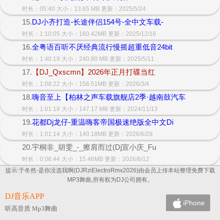
时长：05:40 大小：13.65 MB 更新：2025/5/24
15.
DJ小齐打造-长途伴侣154号-全中文车载-
时长：1:10:05 大小：160.42MB 更新：2025/12/16
16.
全粤语百听不厌经典流行慢摇超重低音24bit
时长：1:40:19 大小：240.80 MB 更新：2025/5/11
17.
【DJ_Qxscmn】2026年正月打碟当红
时长：1:08:22 大小：156.51MB 更新：2026/3/4
18.
嗨音至上【柏林之声车载旗舰店2季·越南鼓汽车
时长：1:01:19 大小：147.17 MB 更新：2024/11/13
19.
花都Dj龙仔-重温嗨客帝国极速绝版全中文Di
时长：1:01:14 大小：140.18MB 更新：2026/6/28
20.宇桐非_胡雯_-_擦肩而过(Dj宣小庆_Fu
时长：0:06:44 大小：15.46MB 更新：2026/6/12
提示:于冬然-是你没选我啊(DJRziElectroRmx2026)由会员上传本站整理免费下载
MP3舞曲,所有权为DJ公司拥有。
DJ音乐APP
iPhone
听高音质 Mp3舞曲