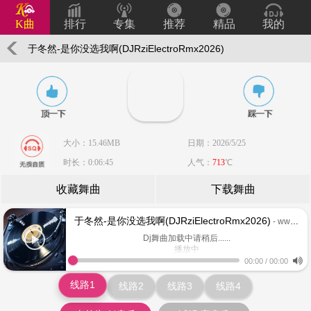
K曲
排行
专集
推荐
精品
我的
于冬然-是你没选我啊(DJRziElectroRmx2026)
大小：15.46MB
日期：2026/5/25
时长：0:06:45
人气：
713
℃
收藏舞曲
下载舞曲
于冬然-是你没选我啊(DJRziElectroRmx2026)
- www.keiqu.com
Dj舞曲加载中请稍后......
播放中
www.keiqu.com
00:00
/
00:00
线路1
线路2
线路3
线路4