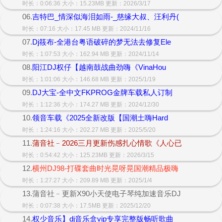
时长：0:06:36 大小：15.23MB 更新：2026/3/17
06.
吉特巴_情深似海泪如雨-_慈缘大叔、汪利丹(
时长：07:16 大小：17.45 MB 更新：2024/11/16
07.
Dj筱布-全港台粤语破碎的梦无法去修复Ele
时长：1:07:53 大小：162.94 MB 更新：2024/11/14
08.
阳江DJ权仔【越南鼓战曲劲嗨《VinaHou
时长：1:01:06 大小：146.68 MB 更新：2025/1/19
09.
DJ大宝-全中文FKPROG金牌车载私人订制
时长：1:12:36 大小：174.27 MB 更新：2024/12/30
10.
领音车载《2025全新改版【国潮土嗨Hard
时长：1:24:16 大小：202.27 MB 更新：2025/5/20
11.
蒲音社﹣2026三月更新伤感扎心情歌《人心已
时长：0:54:42 大小：125.23MB 更新：2026/3/15
12.
横州DJ98-打碟套曲时光晃呀晃国潮精品极嗨
时长：1:27:27 大小：209.89 MB 更新：2025/1/4
13.蒲音社﹣更新X90小天使电子琴纯加速音乐DJ
时长：0:07:38 大小：17.5MB 更新：2025/12/20
14.
权少音乐】dj音乐盒vip专享完整版畅听歌曲