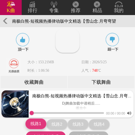
K曲
排行
专集
推荐
精品
我的
南极白熊-短视频热播律动版中文精选【雪山念.月弯弯望
故乡.弯刀划过红玫瑰.牧歌寄思念】
大小：153.21MB
日期：2026/5/25
时长：1:06:56
人气：
748
℃
收藏舞曲
下载舞曲
南极白熊-短视频热播律动版中文精选【雪山念.月弯弯望故乡.弯刀划过红玫瑰.牧歌寄思念】
Dj舞曲加载中请稍后......
播放中
www.keiqu.com
00:00
/
00:00
线路1
线路2
线路3
线路4