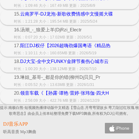
时长：1:09:46 大小：167.49 MB 更新：2025/6/9
15.
云南罗平-DJ龙泡-新歌收费情感中文慢摇大碟
时长：1:21:28 大小：195.54 MB 更新：2025/5/24
16.汤潮_-_狼爱上羊(DjRzi_Electr
时长：0:07:20 大小：17.02MB 更新：2026/5/1
17.
阳江DJ权仔【2026超嗨劲爆国粤语《精品热
时长：1:10:11 大小：160.65MB 更新：2026/5/19
18.
DJ大宝-全中文FUNKY金牌节奏伤心城市云
时长：1:00:20 大小：138.12MB 更新：2026/7/10
19.琳姐_基哥-_都是你的错(柳州Dj贝贝_Pr
时长：0:05:52 大小：13.63MB 更新：2026/1/31
20.
领音车载《【孙露·谭艳·雷婷·张玮伽·四大H
时长：2:56:09 大小：422.76 MB 更新：2024/12/29
提示:南极白熊-短视频热播律动版中文精选【雪山念.月弯弯望故乡.弯刀划过红玫瑰.牧
歌寄思念】由会员上传本站整理免费下载MP3舞曲,所有权为DJ公司拥有。
DJ音乐APP
iPhone
听高音质 Mp3舞曲