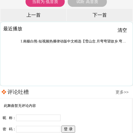
当前为:低音质
试听 高音质
上一首
下一首
最近播放
清空
1.南极白熊-短视频热播律动版中文精选【雪山念.月弯弯望故乡.弯刀划过红玫瑰.牧歌寄思念】
评论吐槽
更多>>