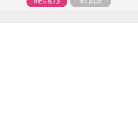
当前为:低音质
试听 高音质