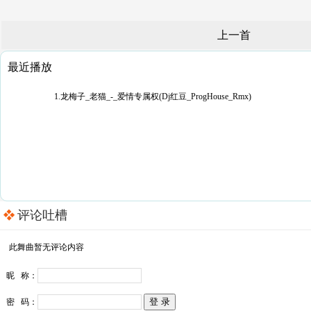
上一首
最近播放
1.龙梅子_老猫_-_爱情专属权(Dj红豆_ProgHouse_Rmx)
评论吐槽