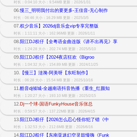
时长：0:04:10 大小：9.54MB 更新：2026/1/31
06.
慢三_明明我付出的要更多-王佳音-无心制作
时长：06:46 大小：16.29 MB 更新：2025/3/5
07.
权少音乐】2026dj音乐盒vip专享完整版
时长：1:11:11 大小：162.96MB 更新：2026/1/11
08.
阳江DJ权仔【全粤语金曲连版《讲不出再见》享
时长：1:24:28 大小：202.74 MB 更新：2025/5/10
09.
阳江DJ权仔【2024夜店狂欢《Bigroo
时长：1:04:32 大小：154.89 MB 更新：2024/11/25
10.
【慢三】涟漪-阿美呀【东旺制作】
时长：06:28 大小：15.54 MB 更新：2025/10/16
11.
酷音dj倾城-全越南语抖音热播（重生_红颜知
时长：1:20:27 大小：193.10 MB 更新：2025/2/15
12.
Dj一个球-国语FunkyHouse音乐张总
时长：0:59:57 大小：137.22MB 更新：2026/4/15
13.
阳江DJ权仔【2026怎么忍心怪你犯了错《中
时长：1:32:53 大小：212.6MB 更新：2026/6/16
14.
阳江DJ权仔【东南亚迷幻空灵鼓慢嗨《Funk