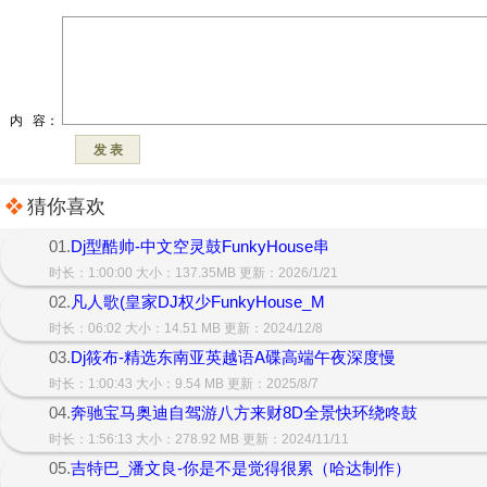
猜你喜欢
01.
Dj型酷帅-中文空灵鼓FunkyHouse串
时长：1:00:00 大小：137.35MB 更新：2026/1/21
02.
凡人歌(皇家DJ权少FunkyHouse_M
时长：06:02 大小：14.51 MB 更新：2024/12/8
03.
Dj筱布-精选东南亚英越语A碟高端午夜深度慢
时长：1:00:43 大小：9.54 MB 更新：2025/8/7
04.
奔驰宝马奥迪自驾游八方来财8D全景快环绕咚鼓
时长：1:56:13 大小：278.92 MB 更新：2024/11/11
05.
吉特巴_潘文良-你是不是觉得很累（哈达制作）