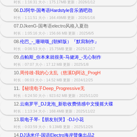
时长：1:16:31 大小：175.17MB 更新：2026/1/12
06.
DJ阿华-国粤语Hardstyle音乐酒吧劲
时长：1:11:51 大小：164.49MB 更新：2026/1/16
07.DJkenG-国粤语electro风格入夏劲
时长：1:05:16 大小：156.66 MB 更新：2025/6/5
08.
伦巴_-_珊瑚颂_(朝鲜版）『默寫制作』
时长：0:06:53 大小：15.75MB 更新：2025/12/17
09.
点帕斯_你本来就很美-马健涛_-无心制作
时长：07:07 大小：17.12 MB 更新：2025/1/8
10.
周传雄-我的心太乱（慈溪Dj阿达_ProgH
时长：06:03 大小：14.52 MB 更新：2024/12/25
11.
【秘境电子Deep_Progressive无
时长：6:24:50 大小：923.62 MB 更新：2025/11/20
12.
云南罗平_DJ龙泡_新歌收费情感中文慢摇大碟
时长：1:13:34 大小：168.4MB 更新：2025/11/22
13.
双电子琴-【朋友别哭】-DJ小花
时长：0:03:59 大小：9.13MB 更新：2025/12/26
14.
DJ汤米仔-国语Electro海岸聲像出品2