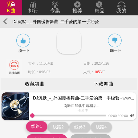
K曲
排行
专集
推荐
精品
我的
DJ沉默_-_外国慢摇舞曲-二手爱的第一手经验
大小：11.66MB
日期：2026/5/26
时长：0:05:03
人气：
1053
℃
收藏舞曲
下载舞曲
DJ沉默_-_外国慢摇舞曲-二手爱的第一手经验
- www.keiqu.com
Dj舞曲加载中请稍后......
播放中
www.keiqu.com
00:00
/
00:00
线路1
线路2
线路3
线路4