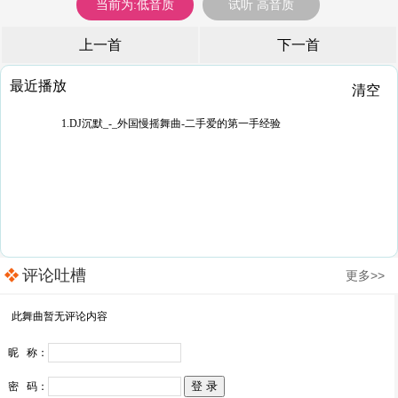
当前为:低音质
试听 高音质
上一首
下一首
最近播放
清空
1.DJ沉默_-_外国慢摇舞曲-二手爱的第一手经验
评论吐槽
更多>>