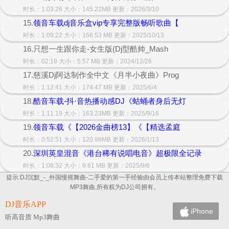
时长：1:03:26 大小：145.22MB 更新：2026/3/10
15.
领音车载dj音乐盒vip专享完整版畅听歌曲【
时长：1:09:22 大小：166.53 MB 更新：2025/10/13
16.只想一生跟你走-女生版(Dj型酷帅_Mash
时长：02:19 大小：5.57 MB 更新：2024/12/26
17.慈溪Dj阿达制作全中文《月半小夜曲》Prog
时长：1:12:41 大小：174.47 MB 更新：2025/6/4
18.
酷音车载-抖·音热播动感DJ《蛄蛹者身后无灯
时长：1:11:19 大小：163.23MB 更新：2025/9/16
19.
领音车载《【2026金曲榜13】《【精选孟庭
时长：0:52:51 大小：120.98MB 更新：2026/1/13
20.
深圳英皇混音《港台稀有说唱电音》超极限全记录
时长：1:08:32 大小：9.61 MB 更新：2025/9/6
提示:DJ沉默_-_外国慢摇舞曲-二手爱的第一手经验由会员上传本站整理免费下载
MP3舞曲,所有权为DJ公司拥有。
DJ音乐APP
iPhone
听高音质 Mp3舞曲