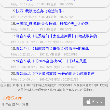
时长：06:12 大小：14.92 MB 更新：2025/3/25
15.
快四_我该怎么办（哈达制作）
时长：06:26 大小：15.46 MB 更新：2025/7/12
16.
三步踩_微腾花-央金拉姆、科尔沁夫_-无心制
时长：0:06:41 大小：15.3MB 更新：2026/3/21
17.
嗨音车载《桂系迷幻【太空旋律飘】口哨战歌神的
时长：2:01:11 大小：10.22 MB 更新：2025/8/9
18.
嗨音至上【越南鼓电音重低音·超激爽vIP车载
时长：1:22:12 大小：197.31 MB 更新：2025/8/16
19.
领音车载《【2026金曲榜24】《【精选凤凰
时长：1:06:28 大小：152.15MB 更新：2026/1/26
20.
嗨音尚品《中文慢摇重鼓·分开的那天为何非要伤
时长：1:14:06 大小：169.61MB 更新：2025/11/25
提示:阳江DJ权仔【2026情非得已刀剑如梦《中文劲嗨》享受极限魅力车载DJ大碟】
由会员上传本站整理免费下载MP3舞曲,所有权为DJ公司拥有。
DJ音乐APP
iPhone
听高音质 Mp3舞曲