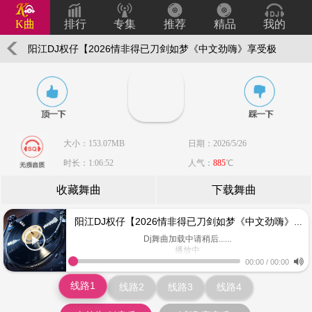
K曲
排行
专集
推荐
精品
我的
阳江DJ权仔【2026情非得已刀剑如梦《中文劲嗨》享受极
限魅力车载DJ大碟】
大小：153.07MB
日期：2026/5/26
时长：1:06:52
人气：
885
℃
收藏舞曲
下载舞曲
阳江DJ权仔【2026情非得已刀剑如梦《中文劲嗨》享受极限魅力车载DJ大碟】
Dj舞曲加载中请稍后......
播放中
www.keiqu.com
00:00
/
00:00
线路1
线路2
线路3
线路4