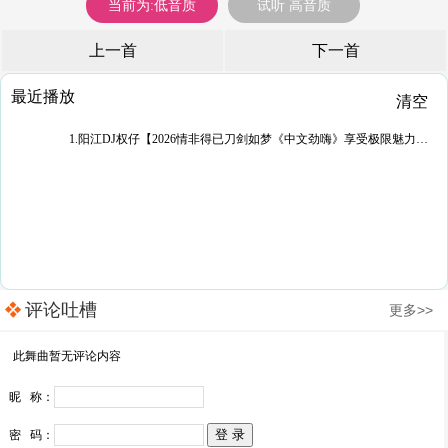
当前为:低音质
试听 高音质
上一首
下一首
最近播放
清空
1.阳江DJ权仔【2026情非得已刀剑如梦《中文劲嗨》享受极限魅力车载DJ大碟】
评论吐槽
更多>>