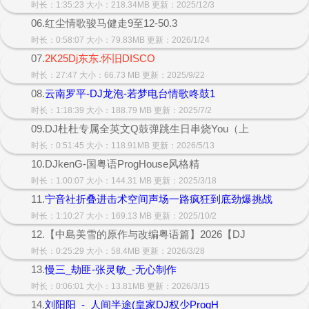
时长：1:35:23 大小：218.34MB 更新：2025/12/3
06.红尘情歌骏马健走9至12-50.3
时长：0:58:07 大小：79.83MB 更新：2026/1/24
07.
2K25Dj东东.怀旧DISCO
时长：27:47 大小：66.73 MB 更新：2025/9/22
08.
云南罗平-DJ龙泡-若梦电台情歌咚鼓1
时长：1:18:39 大小：188.79 MB 更新：2025/7/2
09.DJ杜杜专属全英文Q鼓弹跳生日串烧You（上
时长：0:51:45 大小：118.91MB 更新：2026/5/13
10.DJkenG-国粤语ProgHouse风格精
时长：1:00:07 大小：144.31 MB 更新：2025/3/18
11.
宁音社折叠进击术空间声场一路疯狂到底劲爆挑战
时长：1:10:27 大小：169.13 MB 更新：2025/10/2
12.【中島美雪的原作与改编粤语篇】2026【DJ
时长：0:25:29 大小：58.4MB 更新：2026/3/28
13.
慢三_劫匪-张灵敏_-无心制作
时长：0:06:01 大小：13.81MB 更新：2026/3/15
14.
刘阳阳_-_人间半途(皇家DJ权少ProgH