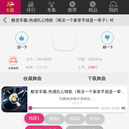
K曲
排行
专集
推荐
精品
我的
酷音车载-伤感扎心情歌《再没一个家牵手就是一辈子》对
唱靓碟-Dj小峰
大小：166.08MB
日期：2026/6/16
时长：1:12:33
人气：
1268
℃
收藏舞曲
下载舞曲
酷音车载-伤感扎心情歌《再没一个家牵手就是一辈子》对唱靓碟-Dj小峰
Dj舞曲加载中请稍后......
播放中
www.keiqu.com
00:00
/
00:00
线路1
线路2
线路3
线路4