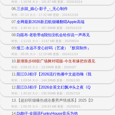
时长：1:19:56 大小：191.87 MB 更新：2024/10/14
06.
三步踩_娘心-影子_-_无心制作
时长：07:13 大小：17.32 MB 更新：2024/12/18
07.
全网最新2026新启航烟嗓翻唱Apple高端
时长：2:40:43 大小：367.89MB 更新：2025/12/19
08.
Dj筱布-老歌带dj我怕没机会给你说一声再见
时长：1:11:01 大小：13.67 MB 更新：2025/6/24
09.
慢三-永远不变心好吗（艺凌）『默寫制作』
时长：05:05 大小：12.19 MB 更新：2024/11/14
10.
新潮靠步68鼓广场舞对唱版-今生有缘把你遇见
时长：0:08:33 大小：19.59MB 更新：2026/3/7
11.
阳江DJ权仔【2026流行热播中文超劲嗨《我
时长：1:03:04 大小：144.38MB 更新：2026/1/30
12.
阳江DJ权仔【2026全英文幻飘冲头之夜《Q
时长：1:43:20 大小：236.55MB 更新：2026/7/19
13.【超好听烟嗓伤感沧桑男声情感系】2025【D
时长：1:06:35 大小：159.83 MB 更新：2025/5/21
14.
Dj彪仔-全国语FunkyHouse音乐为他