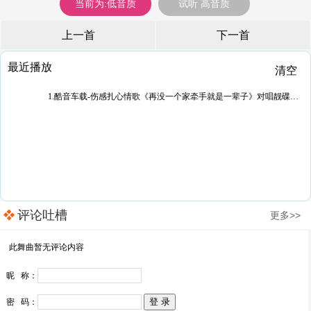
当前为:低音质
试听 高音质
上一首
下一首
最近播放
清空
1.酷音车载-伤感扎心情歌《再没一个家牵手就是一辈子》对唱靓碟-Dj小峰
评论吐槽
更多>>