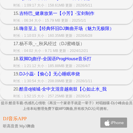
时长：1:09:17 大小：158.61MB 更新：2026/5/11
15.
吉特巴_健康放第一【小芳】-宝剑制作
时长：06:34 大小：15.79 MB 更新：2025/1/1
16.
嗨音至上【经典怀旧DJ舞曲开场（魅力无极限）
时长：1:10:03 大小：160.35MB 更新：2026/6/28
17.杨不乖_-_秋风经过（DJ蜜峰版）
时长：04:02 大小：9.71 MB 更新：2024/12/21
18.
双脚Dj彪仔-全国语ProgHouse音乐打
时长：1:21:12 大小：185.88MB 更新：2026/4/7
19.
DJ小蕊-【偷心】无心睡眠串烧
时长：1:30:54 大小：208.09MB 更新：2026/1/11
20.
酷音dj倾城-全中文混音越南鼓【心如止水_我
时长：1:52:15 大小：257.25MB 更新：2026/1/5
提示:酷音车载-伤感扎心情歌《再没一个家牵手就是一辈子》对唱靓碟-Dj小峰由会员
上传本站整理免费下载MP3舞曲,所有权为DJ公司拥有。
DJ音乐APP
iPhone
听高音质 Mp3舞曲