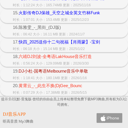
时长：1:12:24 大小：165.74MB 更新：2025/11/16
15.
火影传奇DJ保雄_天空之城全英文竹林Funk
时长：1:07:01 大小：153.4MB 更新：2025/12/23
16.陈雅雯_-_黑街_(DJ版)
时长：06:42 大小：16.11 MB 更新：2024/11/7
17.
快四_2025送你十二句祝福【肖雨蒙】-宝剑
时长：06:18 大小：15.14 MB 更新：2025/1/22
18.
六靖DJ刘波-全粤语LakHouse音乐打造
时长：0:56:24 大小：129.09MB 更新：2026/3/30
19.
DJ小杜-国粤语Melbourne音乐中单敬
时长：1:18:41 大小：180.1MB 更新：2026/1/16
20.
黄霄云_-_此生不换(DjGee_Bounc
时长：0:07:29 大小：17.38MB 更新：2026/5/15
提示:DJ沉默-雷鬼版-曾经的你由会员上传本站整理免费下载MP3舞曲,所有权为DJ公
司拥有。
DJ音乐APP
iPhone
听高音质 Mp3舞曲