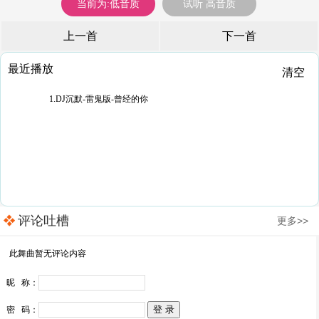
当前为:低音质
试听 高音质
上一首
下一首
最近播放
清空
1.DJ沉默-雷鬼版-曾经的你
评论吐槽
更多>>