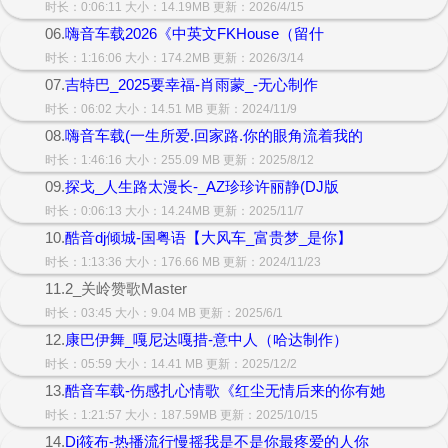
时长：0:06:11 大小：14.19MB 更新：2026/4/15
06.
嗨音车载2026《中英文FKHouse（留什
时长：1:16:06 大小：174.2MB 更新：2026/3/14
07.
吉特巴_2025要幸福-肖雨蒙_-无心制作
时长：06:02 大小：14.51 MB 更新：2024/11/9
08.
嗨音车载(一生所爱.回家路.你的眼角流着我的
时长：1:46:16 大小：255.09 MB 更新：2025/8/12
09.
探戈_人生路太漫长-_AZ珍珍许丽静(DJ版
时长：0:06:13 大小：14.24MB 更新：2025/11/7
10.
酷音dj倾城-国粤语【大风车_富贵梦_是你】
时长：1:13:36 大小：176.66 MB 更新：2024/11/23
11.2_关岭赞歌Master
时长：03:45 大小：9.04 MB 更新：2025/6/1
12.
康巴伊舞_嘎尼达嘎措-意中人（哈达制作）
时长：05:59 大小：14.41 MB 更新：2025/12/2
13.
酷音车载-伤感扎心情歌《红尘无情后来的你有她
时长：1:21:57 大小：187.59MB 更新：2025/10/15
14.
Dj筱布-热播流行慢摇我是不是你最疼爱的人你