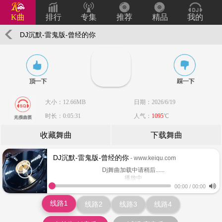
K曲
排行
专集
推荐
精品
我的
DJ沉默-雷鬼版-曾经的你
大小：12.66MB
日期：2026/6/19
时长：0:05:31
人气：
1095
℃
收藏舞曲
下载舞曲
DJ沉默-雷鬼版-曾经的你
- www.keiqu.com
Dj舞曲加载中请稍后......
播放中
www.keiqu.com
00:00
/
00:00
线路1
线路2
线路3
线路4