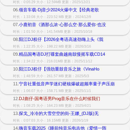
时长：0:05:29 大小：12.59MB 更新：2025/12/21
06.
领音车载-Dj音少2024火爆中文【经典老歌
时长：1:33:08 大小：223.52 MB 更新：2024/12/9
07.
小鹿初音《酒那么浓·心那么空·那么爱你·也没
时长：1:01:50 大小：141.54MB 更新：2025/10/18
08.
阳江DJ权仔【2026全粤语高速劲嗨上头《我
时长：1:22:35 大小：198.22 MB 更新：2026/3/16
09.
精品国粤语DJ打碟套曲越南鼓慢摇车载CD14
时长：1:34:22 大小：216.01MB 更新：2025/11/12
10.
阳江DJ权仔【强劲重鼓音乐之旅《VinaHo
时长：1:48:59 大小：261.57 MB 更新：2025/5/3
11.
宁音社重低音声学迷幻硬核爆破超频率量子声压崩
时长：1:06:07 大小：158.71 MB 更新：2025/11/1
12.
DJ彪仔-国粤语男Prog音乐在什么时候我们
时长：1:08:25 大小：164.23 MB 更新：2025/4/21
13.
探戈_冷冷的大雪空空的街-王娜_(DJ版)无
时长：0:07:03 大小：16.15MB 更新：2026/1/19
14.
嗨音车载2025《睡前纯音乐电吉他（爱情一阵