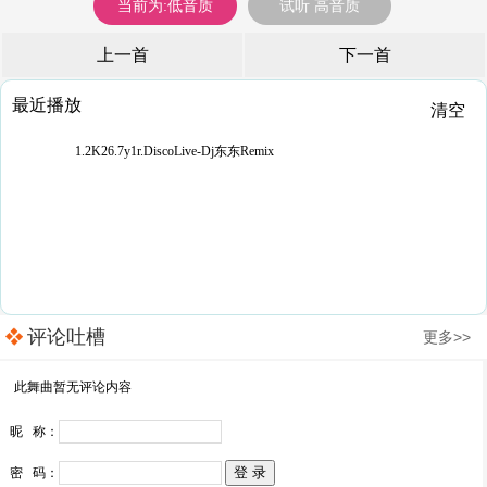
当前为:低音质
试听 高音质
上一首
下一首
最近播放
清空
1.2K26.7y1r.DiscoLive-Dj东东Remix
评论吐槽
更多>>