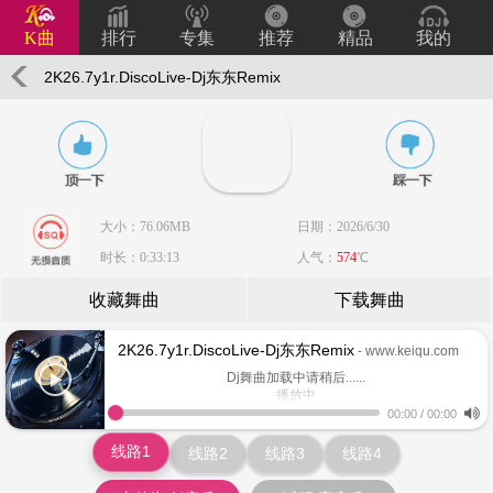
K曲
排行
专集
推荐
精品
我的
2K26.7y1r.DiscoLive-Dj东东Remix
大小：76.06MB
日期：2026/6/30
时长：0:33:13
人气：
574
℃
收藏舞曲
下载舞曲
2K26.7y1r.DiscoLive-Dj东东Remix
- www.keiqu.com
Dj舞曲加载中请稍后......
播放中
www.keiqu.com
00:00
/
00:00
线路1
线路2
线路3
线路4