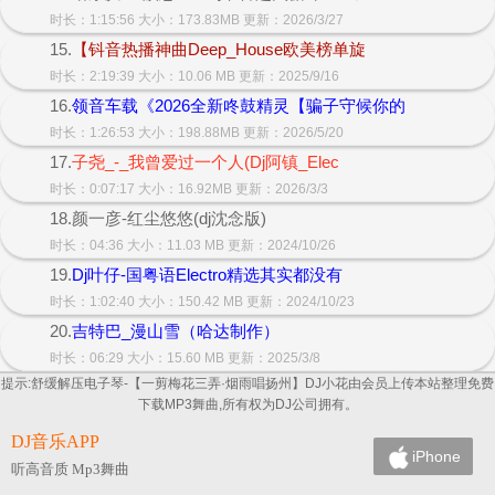
时长：1:15:56 大小：173.83MB 更新：2026/3/27
15.
【钭音热播神曲Deep_House欧美榜单旋
时长：2:19:39 大小：10.06 MB 更新：2025/9/16
16.
领音车载《2026全新咚鼓精灵【骗子守候你的
时长：1:26:53 大小：198.88MB 更新：2026/5/20
17.
子尧_-_我曾爱过一个人(Dj阿镇_Elec
时长：0:07:17 大小：16.92MB 更新：2026/3/3
18.颜一彦-红尘悠悠(dj沈念版)
时长：04:36 大小：11.03 MB 更新：2024/10/26
19.
Dj叶仔-国粤语Electro精选其实都没有
时长：1:02:40 大小：150.42 MB 更新：2024/10/23
20.
吉特巴_漫山雪（哈达制作）
时长：06:29 大小：15.60 MB 更新：2025/3/8
提示:舒缓解压电子琴-【一剪梅花三弄·烟雨唱扬州】DJ小花由会员上传本站整理免费
下载MP3舞曲,所有权为DJ公司拥有。
DJ音乐APP
iPhone
听高音质 Mp3舞曲