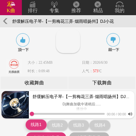
K曲
排行
专集
推荐
精品
我的
舒缓解压电子琴-【一剪梅花三弄·烟雨唱扬州】DJ小花
大小：22.45MB
日期：2026/6/30
时长：0:09:48
人气：
573
℃
收藏舞曲
下载舞曲
舒缓解压电子琴-【一剪梅花三弄·烟雨唱扬州】DJ小花
Dj舞曲加载中请稍后......
播放中
www.keiqu.com
00:00
/
00:00
线路1
线路2
线路3
线路4