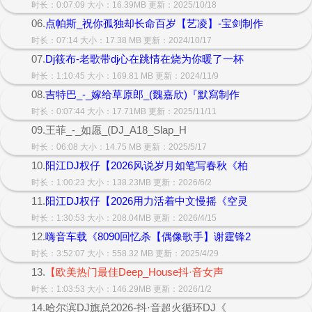
时长：0:07:09 大小：16.39MB 更新：2025/10/18
06.
点帕斯_祝你孤独却长命百岁【艺凌】-宝剑制作
时长：07:14 大小：17.38 MB 更新：2024/10/17
07.
Dj筱布-老歌带dj心在跳情在烧为你暖了一杯
时长：1:10:45 大小：169.81 MB 更新：2024/11/9
08.
吉特巴_-_嫁给草原郎_(魏嘉欣)『默寫制作
时长：0:07:44 大小：17.71MB 更新：2025/11/11
09.王菲_-_如愿_(DJ_A18_Slap_H
时长：06:08 大小：14.75 MB 更新：2025/5/17
10.
阳江DJ权仔【2026风说岁月如笔写春秋《柏
时长：1:00:23 大小：138.23MB 更新：2026/6/2
11.
阳江DJ权仔【2026用力活着中文慢摇《空灵
时长：1:30:53 大小：208.04MB 更新：2026/4/15
12.
嗨音车载《8090回忆杀【偶像歌手】谢霆锋2
时长：3:52:07 大小：558.32 MB 更新：2025/4/29
13.
【欧美热门最佳Deep_House抖·音女声
时长：1:03:53 大小：146.29MB 更新：2026/1/2
14.哈尔滨DJ旗总2026-抖·音超火循环DJ《