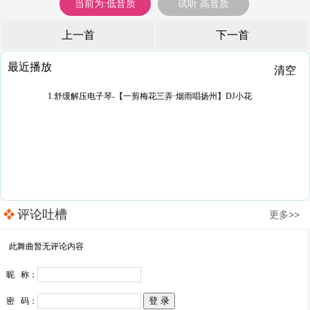
当前为:低音质
试听 高音质
上一首
下一首
最近播放
清空
1.舒缓解压电子琴-【一剪梅花三弄·烟雨唱扬州】DJ小花
评论吐槽
更多>>