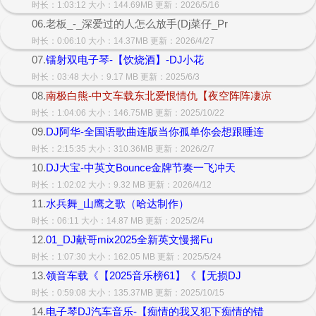
时长：1:03:12 大小：144.69MB 更新：2026/5/16
06.老板_-_深爱过的人怎么放手(Dj菜仔_Pr
时长：0:06:10 大小：14.37MB 更新：2026/4/27
07.
镭射双电子琴-【饮烧酒】-DJ小花
时长：03:48 大小：9.17 MB 更新：2025/6/3
08.
南极白熊-中文车载东北爱恨情仇【夜空阵阵凄凉
时长：1:04:06 大小：146.75MB 更新：2025/10/22
09.
DJ阿华-全国语歌曲连版当你孤单你会想跟睡连
时长：2:15:35 大小：310.36MB 更新：2026/2/7
10.
DJ大宝-中英文Bounce金牌节奏一飞冲天
时长：1:02:02 大小：9.32 MB 更新：2026/4/12
11.
水兵舞_山鹰之歌（哈达制作）
时长：06:11 大小：14.87 MB 更新：2025/2/4
12.
01_DJ献哥mix2025全新英文慢摇Fu
时长：1:07:30 大小：162.05 MB 更新：2025/5/24
13.
领音车载《【2025音乐榜61】《【无损DJ
时长：0:59:08 大小：135.37MB 更新：2025/10/15
14.
电子琴DJ汽车音乐-【痴情的我又犯下痴情的错