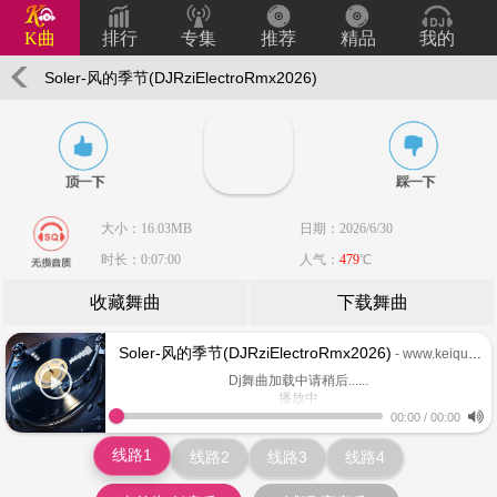
K曲
排行
专集
推荐
精品
我的
Soler-风的季节(DJRziElectroRmx2026)
大小：16.03MB
日期：2026/6/30
时长：0:07:00
人气：
479
℃
收藏舞曲
下载舞曲
Soler-风的季节(DJRziElectroRmx2026)
- www.keiqu.com
Dj舞曲加载中请稍后......
播放中
www.keiqu.com
00:00
/
00:00
线路1
线路2
线路3
线路4