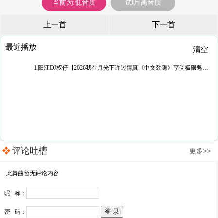
当前为:低音质
试听 高音质
上一首
下一首
最近播放
清空
1.阳江DJ权仔【2026我在月光下许过情真《中文劲嗨》享受极限魅力车载大碟】
评论吐槽
更多>>