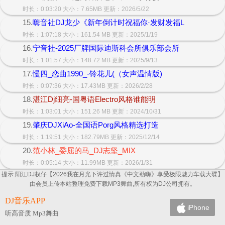
时长：0:03:20 大小：7.65MB 更新：2026/5/22
15.
嗨音社DJ龙少《新年倒计时祝福你·发财发福L
时长：1:07:18 大小：161.54 MB 更新：2025/1/19
16.
宁音社-2025厂牌国际迪斯科会所俱乐部会所
时长：1:01:57 大小：148.72 MB 更新：2025/9/13
17.
慢四_恋曲1990_-铃花儿(（女声温情版)
时长：0:07:36 大小：17.43MB 更新：2026/2/28
18.
湛江Dj细亮-国粤语Electro风格谁能明
时长：1:03:01 大小：151.26 MB 更新：2024/10/31
19.
肇庆DJXiAo-全国语Porg风格精选打造
时长：1:19:51 大小：182.79MB 更新：2025/12/14
20.
范小林_委屈的马_DJ志坚_MIX
时长：0:05:14 大小：11.99MB 更新：2026/1/31
提示:阳江DJ权仔【2026我在月光下许过情真《中文劲嗨》享受极限魅力车载大碟】
由会员上传本站整理免费下载MP3舞曲,所有权为DJ公司拥有。
DJ音乐APP
iPhone
听高音质 Mp3舞曲