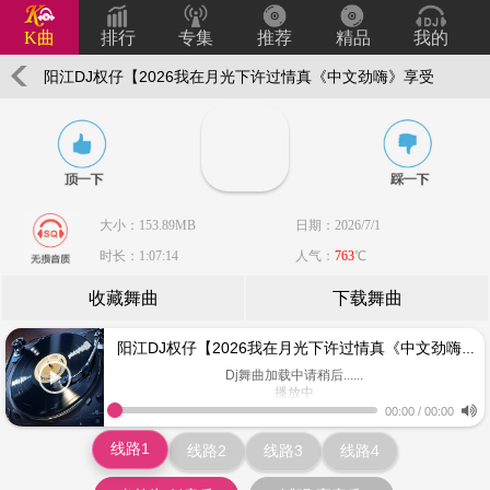
K曲
排行
专集
推荐
精品
我的
阳江DJ权仔【2026我在月光下许过情真《中文劲嗨》享受
极限魅力车载大碟】
大小：153.89MB
日期：2026/7/1
时长：1:07:14
人气：
763
℃
收藏舞曲
下载舞曲
阳江DJ权仔【2026我在月光下许过情真《中文劲嗨》享受极限魅力车载大碟】
Dj舞曲加载中请稍后......
播放中
www.keiqu.com
00:00
/
00:00
线路1
线路2
线路3
线路4