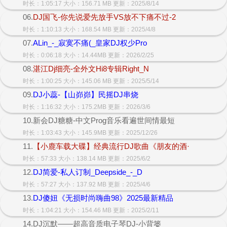
时长：1:05:17 大小：156.71 MB 更新：2025/8/14
06.
DJ国飞-你先说爱先放手VS放不下痛不过-2
时长：1:10:13 大小：168.54 MB 更新：2025/4/8
07.
ALin_-_寂寞不痛(_皇家DJ权少Pro
时长：0:06:18 大小：14.44MB 更新：2026/2/25
08.
湛江Dj细亮-全外文Hi8专辑Right_N
时长：1:00:25 大小：145.06 MB 更新：2025/5/14
09.
DJ小蕊-【山峁峁】民摇DJ串烧
时长：1:16:32 大小：175.2MB 更新：2026/3/6
10.新会DJ糖糖-中文Prog音乐看遍世间情最短
时长：1:03:43 大小：145.9MB 更新：2025/12/26
11.
【小鹿车载大碟】经典流行DJ歌曲《朋友的酒·
时长：57:33 大小：138.14 MB 更新：2025/6/2
12.
DJ简爱-私人订制_Deepside_-_D
时长：57:27 大小：137.92 MB 更新：2025/4/6
13.
DJ傻妞《无损时尚嗨曲98》2025最新精品
时长：1:04:21 大小：154.46 MB 更新：2025/2/11
14.DJ沉默——超高音质电子琴DJ-小背篓