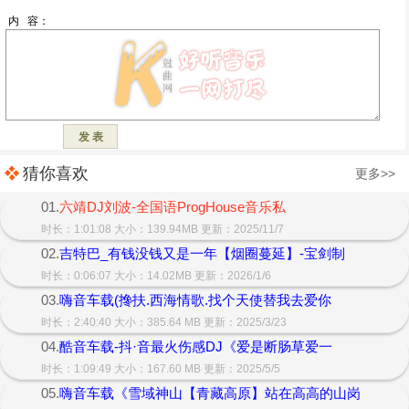
猜你喜欢
更多>>
01.
六靖DJ刘波-全国语ProgHouse音乐私
时长：1:01:08 大小：139.94MB 更新：2025/11/7
02.
吉特巴_有钱没钱又是一年【烟圈蔓延】-宝剑制
时长：0:06:07 大小：14.02MB 更新：2026/1/6
03.
嗨音车载(搀扶.西海情歌.找个天使替我去爱你
时长：2:40:40 大小：385.64 MB 更新：2025/3/23
04.
酷音车载-抖·音最火伤感DJ《爱是断肠草爱一
时长：1:09:49 大小：167.60 MB 更新：2025/5/5
05.
嗨音车载《雪域神山【青藏高原】站在高高的山岗