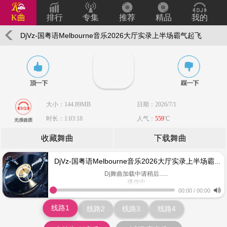
K曲
排行
专集
推荐
精品
我的
DjVz-国粤语Melbourne音乐2026大厅实录上半场霸气起飞
串烧
大小：144.89MB
日期：2026/7/1
时长：1:03:18
人气：
559
℃
收藏舞曲
下载舞曲
DjVz-国粤语Melbourne音乐2026大厅实录上半场霸气起飞串烧
Dj舞曲加载中请稍后......
播放中
www.keiqu.com
00:00
/
00:00
线路1
线路2
线路3
线路4