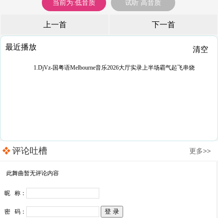
当前为:低音质
试听 高音质
上一首
下一首
最近播放
清空
1.DjVz-国粤语Melbourne音乐2026大厅实录上半场霸气起飞串烧
评论吐槽
更多>>