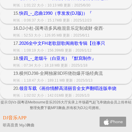
时长：1:01:22 大小：10.13 MB 更新：2025/6/30
15.
快四_-_恋曲1990（李发发(DJ版)）『
时长：0:06:37 大小：15.17MB 更新：2025/12/23
16.DJ小杜-国粤语多风格混音乐定制成财·俊西·
时长：52:53 大小：126.95 MB 更新：2025/6/11
17.
2026全中文FH老歌甜歌闽南歌专辑【往事只
时长：1:08:19 大小：156.39MB 更新：2026/1/12
18.
慢四_-_老烟斗（白亚光）『默寫制作』
时长：07:34 大小：18.18 MB 更新：2025/1/18
19.横州DJ98-全网独家8D环绕劲爆开场经典流
时长：1:18:47 大小：189.11 MB 更新：2025/3/13
20.
领音车载《画你情醉高清丽音全女声翻唱连版串烧
时长：1:02:02 大小：142.01MB 更新：2026/1/3
提示:DjVz-国粤语Melbourne音乐2026大厅实录上半场霸气起飞串烧由会员上传本站
整理免费下载MP3舞曲,所有权为DJ公司拥有。
DJ音乐APP
iPhone
听高音质 Mp3舞曲