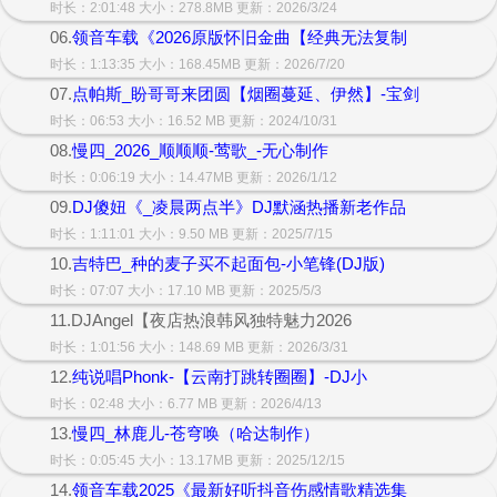
时长：2:01:48 大小：278.8MB 更新：2026/3/24
06.
领音车载《2026原版怀旧金曲【经典无法复制
时长：1:13:35 大小：168.45MB 更新：2026/7/20
07.
点帕斯_盼哥哥来团圆【烟圈蔓延、伊然】-宝剑
时长：06:53 大小：16.52 MB 更新：2024/10/31
08.
慢四_2026_顺顺顺-莺歌_-无心制作
时长：0:06:19 大小：14.47MB 更新：2026/1/12
09.
DJ傻妞《_凌晨两点半》DJ默涵热播新老作品
时长：1:11:01 大小：9.50 MB 更新：2025/7/15
10.
吉特巴_种的麦子买不起面包-小笔锋(DJ版)
时长：07:07 大小：17.10 MB 更新：2025/5/3
11.DJAngel【夜店热浪韩风独特魅力2026
时长：1:01:56 大小：148.69 MB 更新：2026/3/31
12.
纯说唱Phonk-【云南打跳转圈圈】-DJ小
时长：02:48 大小：6.77 MB 更新：2026/4/13
13.
慢四_林鹿儿-苍穹唤（哈达制作）
时长：0:05:45 大小：13.17MB 更新：2025/12/15
14.
领音车载2025《最新好听抖音伤感情歌精选集