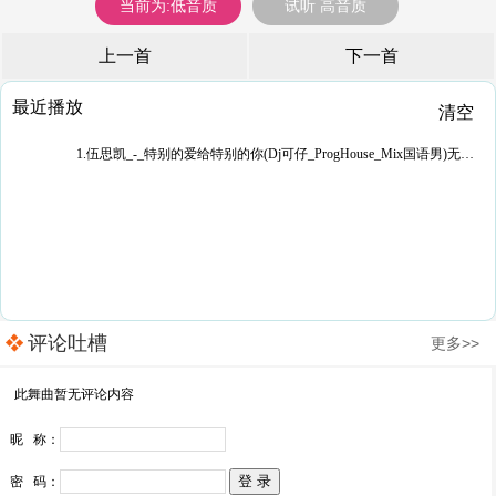
当前为:低音质
试听 高音质
上一首
下一首
最近播放
清空
1.伍思凯_-_特别的爱给特别的你(Dj可仔_ProgHouse_Mix国语男)无心睡眠鼓
评论吐槽
更多>>