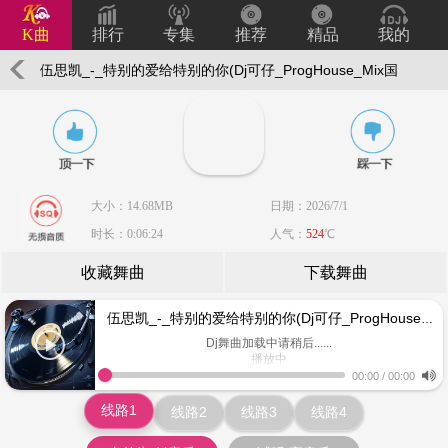
K曲
排行
专集
推荐
精品
我的
伍思凯_-_特别的爱给特别的你(Dj可仔_ProgHouse_Mix国
语男)无心睡眠鼓
大小：14.68MB
日期：2026/7/1
时长：0:06:24
人气：
524
℃
收藏舞曲
下载舞曲
伍思凯_-_特别的爱给特别的你(Dj可仔_ProgHouse_Mix国语男)无心睡眠鼓
Dj舞曲加载中请稍后......
播放中
www.keiqu.com
00:00
/
00:00
线路1
线路2
线路3
线路4