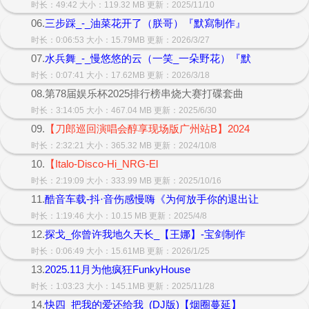
时长：49:42 大小：119.32 MB 更新：2025/11/10
06.
三步踩_-_油菜花开了（朕哥）『默寫制作』
时长：0:06:53 大小：15.79MB 更新：2026/3/27
07.
水兵舞_-_慢悠悠的云（一笑_一朵野花）『默
时长：0:07:41 大小：17.62MB 更新：2026/3/18
08.第78届娱乐杯2025排行榜串烧大赛打碟套曲
时长：3:14:05 大小：467.04 MB 更新：2025/6/30
09.
【刀郎巡回演唱会醇享现场版广州站B】2024
时长：2:32:21 大小：365.32 MB 更新：2024/10/8
10.
【Italo-Disco-Hi_NRG-El
时长：2:19:09 大小：333.99 MB 更新：2025/10/16
11.
酷音车载-抖·音伤感慢嗨《为何放手你的退出让
时长：1:19:46 大小：10.15 MB 更新：2025/4/8
12.
探戈_你曾许我地久天长_【王娜】-宝剑制作
时长：0:06:49 大小：15.61MB 更新：2026/1/25
13.
2025.11月为他疯狂FunkyHouse
时长：1:03:23 大小：145.1MB 更新：2025/11/28
14.
快四_把我的爱还给我_(DJ版)【烟圈蔓延】