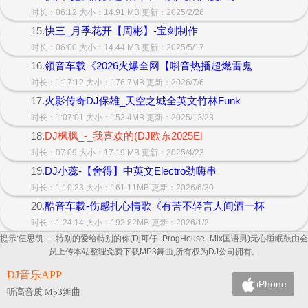
时长：06:12 大小：14.91 MB 更新：2025/2/26
15.
快三_月季花开【周彬】-宝剑制作
时长：06:00 大小：14.44 MB 更新：2025/5/17
16.
领音车载《2026火爆全网【唞音热播超燃雷鬼
时长：1:17:12 大小：176.7MB 更新：2026/7/6
17.
火影传奇DJ保雄_天空之城全英文竹林Funk
时长：1:07:01 大小：153.4MB 更新：2025/12/23
18.
DJ枫枫_-_我喜欢的(DJ欧东2025El
时长：07:09 大小：17.19 MB 更新：2025/4/23
19.
DJ小蕊-【舍得】中英文Electro劲嗨串
时长：1:10:23 大小：161.11MB 更新：2026/6/30
20.
酷音车载-伤感扎心情歌《有苦不轻言人间酒一杯
时长：1:24:14 大小：192.82MB 更新：2026/1/2
提示:伍思凯_-_特别的爱给特别的你(Dj可仔_ProgHouse_Mix国语男)无心睡眠鼓由会
员上传本站整理免费下载MP3舞曲,所有权为DJ公司拥有。
DJ音乐APP
iPhone
听高音质 Mp3舞曲