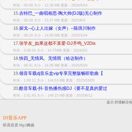
时长：05:08 大小：12.36 MB 更新：2026/4/14
15.
吉特巴_一曲唱相思-陶大帅(DJ版)无心制作
时长：06:28 大小：15.57 MB 更新：2025/6/3
16.
探戈--心上人出嫁（女声）--陈琪川制作
时长：06:10 大小：14.85 MB 更新：2025/10/4
17.
张学友_如果这都不算爱-DJ齐鸣_V2Dis
时长：0:06:26 大小：14.75MB 更新：2026/3/2
18.
快四_无情风、无情雨（哈达制作）
时长：06:41 大小：16.06 MB 更新：2025/5/29
19.
领音车载dj音乐盒vip专享完整版畅听歌曲【
时长：1:00:12 大小：144.53 MB 更新：2025/10/20
20.
酷音车载-抖·音热播伤感DJ《要不是真的爱过
时长：1:01:43 大小：148.15 MB 更新：2025/6/12
提示:舒缓解压
DJ音乐APP
听高音质 Mp3舞曲