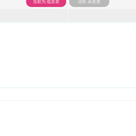
当前为:低音质
试听 高音质