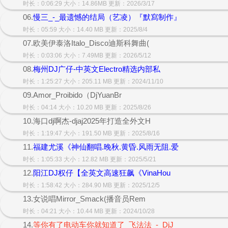
时长：0:06:29 大小：14.86MB 更新：2026/3/17
06.
慢三_-_最遗憾的结局（艺凌）『默寫制作』
时长：05:59 大小：14.40 MB 更新：2025/8/4
07.欧美伊泰洛Italo_Disco迪斯科舞曲(
时长：0:03:06 大小：7.49MB 更新：2026/5/12
08.
梅州DJ广仔-中英文Electro精选内部私
时长：1:25:27 大小：205.11 MB 更新：2024/11/10
09.Amor_Proibido（DjYuanBr
时长：04:14 大小：10.20 MB 更新：2025/8/26
10.海口dj啊杰-djaj2025年打造全外文H
时长：1:19:47 大小：191.50 MB 更新：2025/8/16
11.
福建尤溪《神仙翻唱.晚秋.黄昏.风雨无阻.爱
时长：1:05:33 大小：12.82 MB 更新：2025/5/21
12.
阳江DJ权仔【全英文高速狂飙《VinaHou
时长：1:58:42 大小：284.90 MB 更新：2025/12/5
13.女说唱Mirror_Smack(播音员Rem
时长：04:21 大小：10.44 MB 更新：2024/10/28
14.
等你有了电动车你就知道了_飞法法_-_DjJ