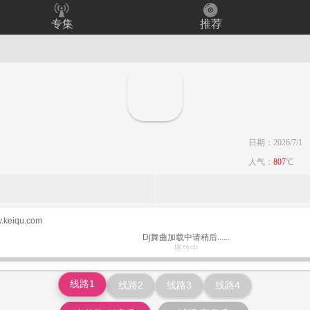
专集
推荐
日期：2026/7/1
人气：
807
℃
.keiqu.com
Dj舞曲加载中请稍后......
播放中
www.keiqu.com
线路1
线路2
线路3
线路4