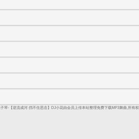
电子琴-【逆流成河·挡不住思念】DJ小花由会员上传本站整理免费下载MP3舞曲,所有权