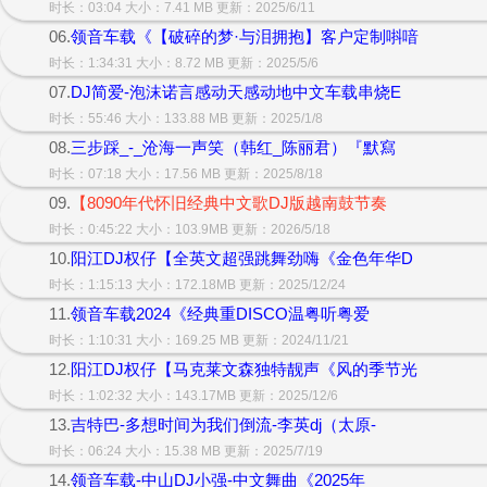
时长：03:04 大小：7.41 MB 更新：2025/6/11
06.
领音车载《【破碎的梦·与泪拥抱】客户定制唞喑
时长：1:34:31 大小：8.72 MB 更新：2025/5/6
07.
DJ简爱-泡沫诺言感动天感动地中文车载串烧E
时长：55:46 大小：133.88 MB 更新：2025/1/8
08.
三步踩_-_沧海一声笑（韩红_陈丽君）『默寫
时长：07:18 大小：17.56 MB 更新：2025/8/18
09.
【8090年代怀旧经典中文歌DJ版越南鼓节奏
时长：0:45:22 大小：103.9MB 更新：2026/5/18
10.
阳江DJ权仔【全英文超强跳舞劲嗨《金色年华D
时长：1:15:13 大小：172.18MB 更新：2025/12/24
11.
领音车载2024《经典重DISCO温粤听粤爱
时长：1:10:31 大小：169.25 MB 更新：2024/11/21
12.
阳江DJ权仔【马克莱文森独特靓声《风的季节光
时长：1:02:32 大小：143.17MB 更新：2025/12/6
13.
吉特巴-多想时间为我们倒流-李英dj（太原-
时长：06:24 大小：15.38 MB 更新：2025/7/19
14.
领音车载-中山DJ小强-中文舞曲《2025年