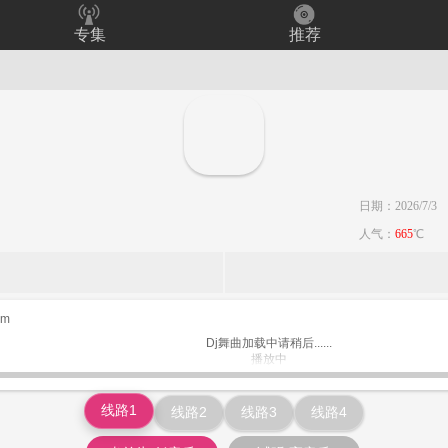
专集
推荐
日期：2026/7/3
人气：
665
℃
om
Dj舞曲加载中请稍后......
播放中
www.keiqu.com
线路1
线路2
线路3
线路4