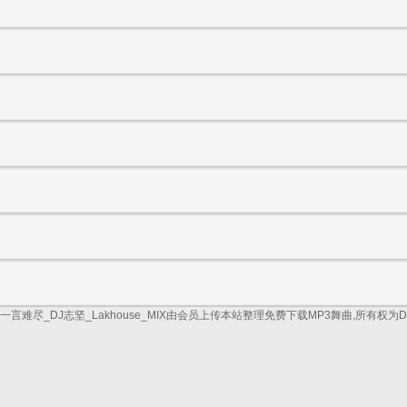
_一言难尽_DJ志坚_Lakhouse_MIX由会员上传本站整理免费下载MP3舞曲,所有权为