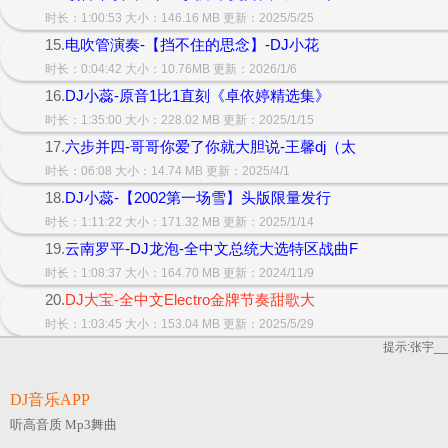
时长：1:00:53 大小：146.16 MB 更新：2025/5/25
15.
电吹管演奏-【挡不住的思念】-DJ小花
时长：0:04:42 大小：10.76MB 更新：2026/1/6
16.
DJ小蕊-原音1比1直刻《卓依婷精选集》
时长：1:35:00 大小：228.02 MB 更新：2025/1/15
17.
六步并四-哥哥你爱了你就大胆说-王馨dj（太
时长：06:08 大小：14.74 MB 更新：2025/4/1
18.
DJ小蕊-【2002第一场雪】头版限量发行
时长：1:11:22 大小：171.32 MB 更新：2025/1/14
19.
云南罗平-DJ龙泡-全中文总统大选特区战曲F
时长：1:08:37 大小：164.70 MB 更新：2024/11/9
20.
DJ大宝-全中文Electro金牌节奏甜歌大
时长：1:03:45 大小：153.04 MB 更新：2025/5/29
提示:张宇_
DJ音乐APP
听高音质 Mp3舞曲