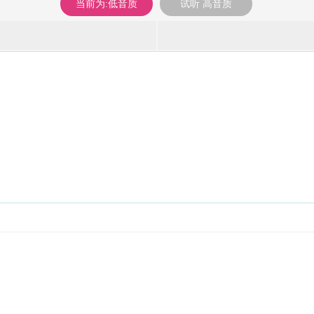
当前为:低音质
试听 高音质