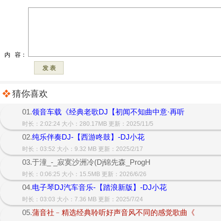
猜你喜欢
01.
领音车载《经典老歌DJ【初闻不知曲中意·再听
时长：2:02:24 大小：280.17MB 更新：2025/11/5
02.
纯乐伴奏DJ-【西游咚鼓】-DJ小花
时长：03:52 大小：9.32 MB 更新：2025/2/17
03.于潼_-_寂寞沙洲冷(Dj锦先森_ProgH
时长：0:06:25 大小：15.5MB 更新：2026/6/26
04.
电子琴DJ汽车音乐-【踏浪新版】-DJ小花
时长：03:03 大小：7.36 MB 更新：2025/7/24
05.
蒲音社﹣精选经典聆听好声音风不同的感觉歌曲《