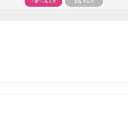
当前为:低音质
试听 高音质