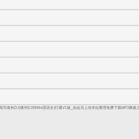
笔写春秋DJ(横州DJ98Mix国语女)打碟V1版_由会员上传本站整理免费下载MP3舞曲