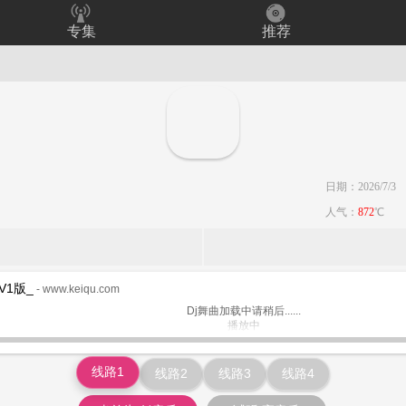
专集
推荐
日期：2026/7/3
人气：
872
℃
V1版_
- www.keiqu.com
Dj舞曲加载中请稍后......
播放中
www.keiqu.com
线路1
线路2
线路3
线路4