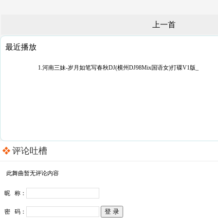
上一首
最近播放
1.河南三妹-岁月如笔写春秋DJ(横州DJ98Mix国语女)打碟V1版_
评论吐槽