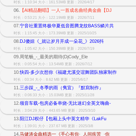
时长：1:10:34 大小：161.53MB 更新：2026/4/17
06.
【AI精品翻唱】一人一首成名曲经典金曲【DJ
时长：0:53:21 大小：122.19MB 更新：2026/7/11
07.
宁音社重置终极华夏低音图腾龙纹BASS鳞片共
时长：1:15:45 大小：173.39MB 更新：2025/10/25
08.
DJ傻妞《_就让岁月开成一朵花_》2026抖
时长：1:05:42 大小：150.39MB 更新：2026/7/19
09.周笔畅_-_最美的期待(DjCody_Ele
时长：0:05:54 大小：13.54MB 更新：2026/7/12
10.
快四-多少次想你《福建尤溪交谊舞团队独家制作
时长：03:34 大小：8.62 MB 更新：2025/6/17
11.
三步踩_-_冬季的雨（隽宜）『默寫制作』
时长：0:06:33 大小：15.03MB 更新：2025/11/28
12.
领音车载-包房必备串烧-无比迷幻全英文嗨曲-
时长：3:04:29 大小：443.65 MB 更新：2025/3/10
13.
阳江DJ权仔【包厢上头中英文精华《LakFu
时长：1:39:01 大小：237.67 MB 更新：2025/3/8
14.
马健涛金曲精选一《手心有你·_人间疾苦_·你