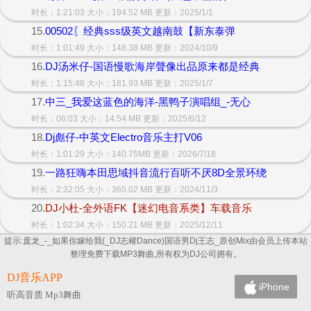
时长：1:21:03 大小：194.52 MB 更新：2025/1/1
15.
00502〖经典sss级英文越南鼓【新东泰弹
时长：1:01:49 大小：148.38 MB 更新：2024/10/9
16.
DJ汤米仔-国语慢歌海岸聲像出品原来都是经典
时长：1:15:48 大小：181.93 MB 更新：2025/1/7
17.
中三_我爱这蓝色的海洋-黑鸭子演唱组_-无心
时长：06:03 大小：14.54 MB 更新：2025/6/12
18.
Dj彪仔-中英文Electro音乐主打V06
时长：1:01:29 大小：140.75MB 更新：2026/7/18
19.
一路狂嗨本田思域抖音流行百听不厌8D全景环绕
时长：2:32:05 大小：365.02 MB 更新：2024/11/3
20.
DJ小杜-全外语FK【迷幻电音系类】车载音乐
时长：1:02:34 大小：150.21 MB 更新：2025/12/11
提示:庞龙_-_如果你嫁给我(_DJ志權Dance)国语男Dj王志_原创Mix由会员上传本站
整理免费下载MP3舞曲,所有权为DJ公司拥有。
DJ音乐APP
iPhone
听高音质 Mp3舞曲