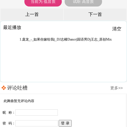
当前为:低音质
试听 高音质
上一首
下一首
最近播放
清空
1.庞龙_-_如果你嫁给我(_DJ志權Dance)国语男Dj王志_原创Mix
评论吐槽
更多>>