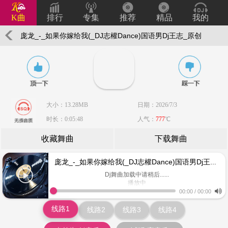
K曲
排行
专集
推荐
精品
我的
庞龙_-_如果你嫁给我(_DJ志權Dance)国语男Dj王志_原创
Mix
大小：13.28MB
日期：2026/7/3
时长：0:05:48
人气：
777
℃
收藏舞曲
下载舞曲
庞龙_-_如果你嫁给我(_DJ志權Dance)国语男Dj王志_原创Mix
Dj舞曲加载中请稍后......
播放中
www.keiqu.com
00:00
/
00:00
线路1
线路2
线路3
线路4