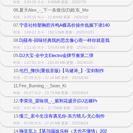
时长：0:04:20 大小：9.96MB 更新：2026/7/3
06.夏天Alex_-_下一条微信(Dj欧东_Me
时长：0:05:10 大小：11.84MB 更新：2026/1/9
07.
宁音社特塑胸腔共鸣A蝶高价操作低频下潜140
时长：1:08:12 大小：156.12MB 更新：2025/10/31
08.
Dj筱布-回味经典我的思念像心雨一样你就是我
时长：1:11:10 大小：170.83 MB 更新：2024/11/11
09.
DJ大宝-全中文Electro金牌节奏第二弹
时长：1:07:01 大小：160.83 MB 更新：2024/12/5
10.
伦巴_搀扶(重低音版)【马健涛_】-宝剑制作
时长：07:09 大小：17.18 MB 更新：2025/6/30
11.Fire_Burning_-_Sean_Ki
时长：04:27 大小：10.73 MB 更新：2025/6/24
12.
李荣浩_梁咏琪_-_紫荆花盛开(DJ志權Pr
时长：0:07:46 大小：17.79MB 更新：2026/7/6
13.
慢三_若今生没有遇见你-东方晴儿-无心制作
时长：07:09 大小：17.20 MB 更新：2025/8/24
14.
嗨音至上【第76届娱乐杯（天也不懂情）202