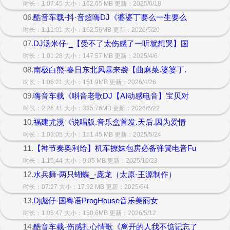
时长：1:07:45 大小：162.65 MB 更新：2025/6/18
06.
酷音车载-抖·音超嗨DJ《婆婆丁要么一生要么
时长：1:11:01 大小：162.56MB 更新：2026/5/20
07.
DJ汤米仔-_【受不了太伤感了一听就想哭】国
时长：1:01:28 大小：147.57 MB 更新：2025/4/6
08.
南极白熊-春日东北风暴来袭【曲麻菜.婆婆丁.
时长：1:06:21 大小：151.9MB 更新：2026/4/26
09.
嗨音车载《唞音老歌DJ【AI动感电音】宝贝对
时长：2:26:41 大小：335.76MB 更新：2026/6/22
10.
福建尤溪《说唱版.音乐盒首发.天后.因为爱情
时长：1:03:05 大小：151.45 MB 更新：2025/5/24
11.
【神节奏奥利给】机车撩妹包房必备弹簧电音Fu
时长：1:15:44 大小：9.05 MB 更新：2025/10/23
12.
水兵舞-两只蝴蝶_-庞龙（太原-王源制作）
时长：07:27 大小：17.92 MB 更新：2025/6/4
13.
Dj彪仔-国粤语ProgHouse音乐美丽女
时长：1:05:47 大小：150.6MB 更新：2026/5/12
14.
酷音车载-伤感扎心情歌《离开的人我不惦记忘了