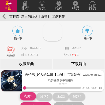
K曲
排行
专集
推荐
精品
我的
吉特巴_迷人的姑娘【山城】-宝剑制作
大小：16.47MB
日期：2026/7/1
时长：0:07:11
人气：
640
℃
收藏舞曲
下载舞曲
吉特巴_迷人的姑娘【山城】-宝剑制作
- www.keiqu.com
Dj舞曲加载中请稍后......
播放中
www.keiqu.com
00:00
/
00:00
线路1
线路2
线路3
线路4