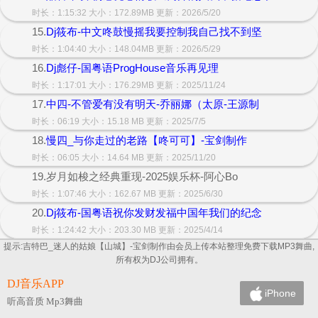
时长：1:15:32 大小：172.89MB 更新：2026/5/20
15.
Dj筱布-中文咚鼓慢摇我要控制我自己找不到坚
时长：1:04:40 大小：148.04MB 更新：2026/5/29
16.
Dj彪仔-国粤语ProgHouse音乐再见理
时长：1:17:01 大小：176.29MB 更新：2025/11/24
17.
中四-不管爱有没有明天-乔丽娜（太原-王源制
时长：06:19 大小：15.18 MB 更新：2025/7/5
18.
慢四_与你走过的老路【咚可可】-宝剑制作
时长：06:05 大小：14.64 MB 更新：2025/11/20
19.岁月如梭之经典重现-2025娱乐杯-阿心Bo
时长：1:07:46 大小：162.67 MB 更新：2025/6/30
20.
Dj筱布-国粤语祝你发财发福中国年我们的纪念
时长：1:24:42 大小：203.30 MB 更新：2025/4/14
提示:吉特巴_迷人的姑娘【山城】-宝剑制作由会员上传本站整理免费下载MP3舞曲,
所有权为DJ公司拥有。
DJ音乐APP
iPhone
听高音质 Mp3舞曲