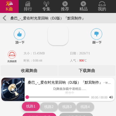
K曲
排行
专集
推荐
精品
我的
桑巴_-_爱在时光里回响（DJ版）『默寫制作』
大小：15.45MB
日期：2026/7/1
时长：0:06:44
人气：
906
℃
收藏舞曲
下载舞曲
桑巴_-_爱在时光里回响（DJ版）『默寫制作』
- www.keiqu.com
Dj舞曲加载中请稍后......
播放中
www.keiqu.com
00:00
/
00:00
线路1
线路2
线路3
线路4