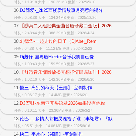
时长：1:19:18 大小：190.36 MB 更新：2025/5/10
06.
DJ简爱-_2k25西楼爱情故事月亮惹的祸分
时长：0:58:38 大小：134.24MB 更新：2025/12/26
07.
【辦桌二人组经典金曲台语珍藏白金版】2026
时长：2:48:44 大小：386.29MB 更新：2026/4/24
08.
刘德华-一起走过的日子（DjAbel_Rem
时长：04:38 大小：11.12 MB 更新：2024/12/22
09.
Dj彪仔-国粤语Electro音乐我笑自己像
时长：1:09:43 大小：159.59MB 更新：2026/5/27
10.
【舒适音乐慵懒放松冥想抒情民谣咖啡】2026
时长：1:02:10 大小：142.36MB 更新：2026/6/30
11.
慢三_离别的秋天【王娜】-宝剑制作
时长：0:06:17 大小：14.4MB 更新：2026/2/1
12.
DJ宏财-东南亚开头语录2026如果没有他你
时长：0:10:11 大小：23.36MB 更新：2026/3/27
13.
伦巴_-_多情人都把灵魂给了谁（李翊君）『默
时长：05:51 大小：14.08 MB 更新：2025/8/16
14.
快三_平常心【祁隆】-宝剑制作