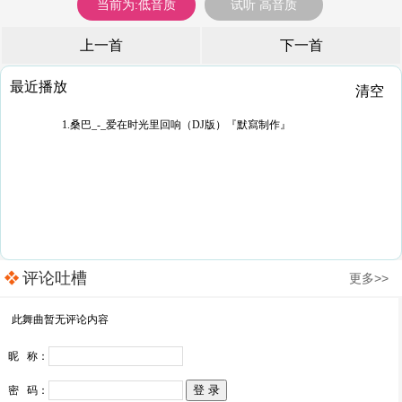
当前为:低音质
试听 高音质
上一首
下一首
最近播放
清空
1.桑巴_-_爱在时光里回响（DJ版）『默寫制作』
评论吐槽
更多>>