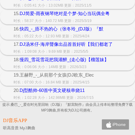
时长：0:05:41 大小：13.02MB 更新：2025/11/5
15.
DJ简爱-雨夜钢琴绝对是个梦-知心当玩偶全粤
时长：58:37 大小：140.72 MB 更新：2025/3/19
16.
快四_-_捂不热的心（张冬玲_(DJ版）『默
时长：05:22 大小：12.93 MB 更新：2025/4/24
17.
DJ汤米仔-海岸聲像出品首首好听【我们都老了
时长：1:09:08 大小：9.69 MB 更新：2025/5/5
18.
慢四_雪花雪花把我灌醉_(走心版)【榴莲妹】
时长：0:06:06 大小：14MB 更新：2026/3/23
19.王赫野_-_从前那个女孩(DJ欧东_Elec
时长：07:00 大小：16.84 MB 更新：2025/4/15
20.
Dj型酷帅-60首中英文硬核串烧11
时长：1:02:28 大小：142.98MB 更新：2026/7/15
提示:桑巴_-_爱在时光里回响（DJ版）『默寫制作』由会员上传本站整理免费下载
MP3舞曲,所有权为DJ公司拥有。
DJ音乐APP
iPhone
听高音质 Mp3舞曲