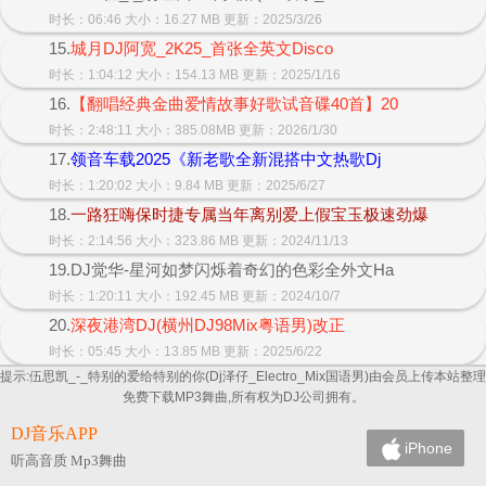
时长：06:46 大小：16.27 MB 更新：2025/3/26
15.
城月DJ阿宽_2K25_首张全英文Disco
时长：1:04:12 大小：154.13 MB 更新：2025/1/16
16.
【翻唱经典金曲爱情故事好歌试音碟40首】20
时长：2:48:11 大小：385.08MB 更新：2026/1/30
17.
领音车载2025《新老歌全新混搭中文热歌Dj
时长：1:20:02 大小：9.84 MB 更新：2025/6/27
18.
一路狂嗨保时捷专属当年离别爱上假宝玉极速劲爆
时长：2:14:56 大小：323.86 MB 更新：2024/11/13
19.DJ觉华-星河如梦闪烁着奇幻的色彩全外文Ha
时长：1:20:11 大小：192.45 MB 更新：2024/10/7
20.
深夜港湾DJ(横州DJ98Mix粤语男)改正
时长：05:45 大小：13.85 MB 更新：2025/6/22
提示:伍思凯_-_特别的爱给特别的你(Dj泽仔_Electro_Mix国语男)由会员上传本站整理
免费下载MP3舞曲,所有权为DJ公司拥有。
DJ音乐APP
iPhone
听高音质 Mp3舞曲