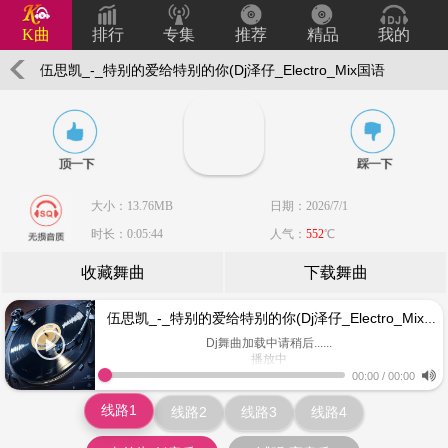
K曲
排行
专集
推荐
精品
我的
伍思凯_-_特别的爱给特别的你(Dj泽仔_Electro_Mix国语
男)
大小：13.76MB
日期：2026/7/1
时长：0:05:44
人气：
552
℃
收藏舞曲
下载舞曲
伍思凯_-_特别的爱给特别的你(Dj泽仔_Electro_Mix国语男)
Dj舞曲加载中请稍后......
播放中
www.keiqu.com
00:00
/
00:00
线路1
线路2
线路3
线路4