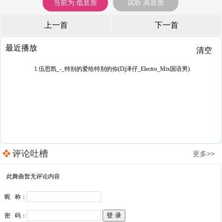
当前为:低音质
试听 高音质
上一首
下一首
最近播放
清空
1.伍思凯_-_特别的爱给特别的你(Dj泽仔_Electro_Mix国语男)
评论吐槽
更多>>