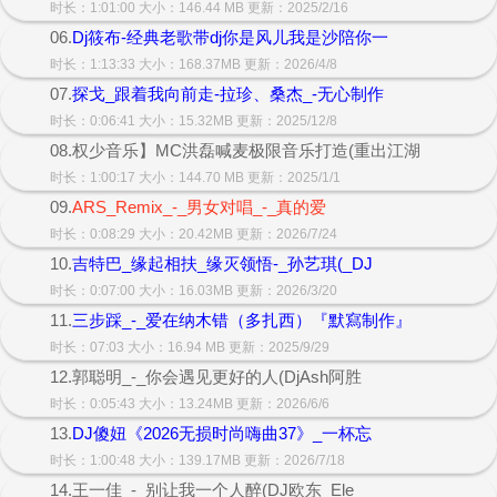
时长：1:01:00 大小：146.44 MB 更新：2025/2/16
06.
Dj筱布-经典老歌带dj你是风儿我是沙陪你一
时长：1:13:33 大小：168.37MB 更新：2026/4/8
07.
探戈_跟着我向前走-拉珍、桑杰_-无心制作
时长：0:06:41 大小：15.32MB 更新：2025/12/8
08.权少音乐】MC洪磊喊麦极限音乐打造(重出江湖
时长：1:00:17 大小：144.70 MB 更新：2025/1/1
09.
ARS_Remix_-_男女对唱_-_真的爱
时长：0:08:29 大小：20.42MB 更新：2026/7/24
10.
吉特巴_缘起相扶_缘灭领悟-_孙艺琪(_DJ
时长：0:07:00 大小：16.03MB 更新：2026/3/20
11.
三步踩_-_爱在纳木错（多扎西）『默寫制作』
时长：07:03 大小：16.94 MB 更新：2025/9/29
12.郭聪明_-_你会遇见更好的人(DjAsh阿胜
时长：0:05:43 大小：13.24MB 更新：2026/6/6
13.
DJ傻妞《2026无损时尚嗨曲37》_一杯忘
时长：1:00:48 大小：139.17MB 更新：2026/7/18
14.王一佳_-_别让我一个人醉(DJ欧东_Ele