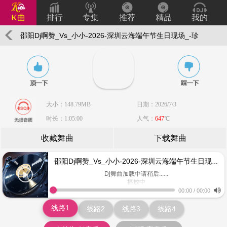
K曲
排行
专集
推荐
精品
我的
邵阳Dj啊赞_Vs_小小-2026-深圳云海端午节生日现场_-珍
藏版-第202辑
大小：148.79MB
日期：2026/7/3
时长：1:05:00
人气：
647
℃
收藏舞曲
下载舞曲
邵阳Dj啊赞_Vs_小小-2026-深圳云海端午节生日现场_-珍藏版-第202辑
Dj舞曲加载中请稍后......
播放中
www.keiqu.com
00:00
/
00:00
线路1
线路2
线路3
线路4