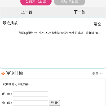
当前为:低音质
试听 高音质
上一首
下一首
最近播放
清空
1.邵阳Dj啊赞_Vs_小小-2026-深圳云海端午节生日现场_-珍藏版-第202辑
评论吐槽
更多>>