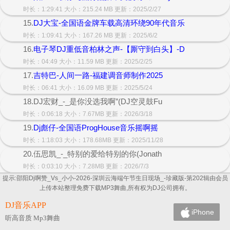
时长：1:29:41 大小：215.24 MB 更新：2025/2/27
15.
DJ大宝-全国语金牌车载高清环绕90年代音乐
时长：1:09:41 大小：167.26 MB 更新：2025/6/2
16.
电子琴DJ重低音柏林之声-【厮守到白头】-D
时长：04:49 大小：11.59 MB 更新：2025/2/25
17.
吉特巴-人间一路-福建调音师制作2025
时长：06:41 大小：16.09 MB 更新：2025/5/24
18.DJ宏财_-_是你没选我啊”(DJ空灵鼓Fu
时长：0:06:18 大小：7.67MB 更新：2026/3/18
19.
Dj彪仔-全国语ProgHouse音乐摇啊摇
时长：1:18:03 大小：178.68MB 更新：2025/11/28
20.伍思凯_-_特别的爱给特别的你(Jonath
时长：0:03:10 大小：7.28MB 更新：2026/7/3
提示:邵阳Dj啊赞_Vs_小小-2026-深圳云海端午节生日现场_-珍藏版-第202辑由会员
上传本站整理免费下载MP3舞曲,所有权为DJ公司拥有。
DJ音乐APP
iPhone
听高音质 Mp3舞曲