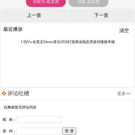
当前为:低音质
试听 高音质
上一首
下一首
最近播放
清空
1.DjVz-全英文Electro音乐2026打造商业电音房派对慢摇串烧
评论吐槽
更多>>