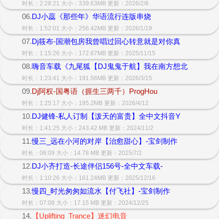
时长：2:28:21 大小：339.63MB 更新：2026/2/8
06.
DJ小蕊《那些年》华语流行连版串烧
时长：1:52:01 大小：256.42MB 更新：2026/1/19
07.
Dj筱布-国潮包房我曾唱过回心转意就是对你真
时长：1:15:26 大小：172.67MB 更新：2025/11/15
08.
嗨音车载《九尾狐【DJ鬼鬼于航】我在南方想北
时长：1:23:41 大小：191.56MB 更新：2026/3/15
09.
Dj阿权-国粤语（捱生三两千）ProgHou
时长：1:25:17 大小：195.2MB 更新：2026/4/12
10.
DJ健锋-私人订制【泼天的富贵】全中文抖音Y
时长：1:41:25 大小：243.42 MB 更新：2024/11/2
11.
慢三_远在小河的对岸【治愈甜心】-宝剑制作
时长：06:09 大小：14.78 MB 更新：2025/7/2
12.
DJ小齐打造-长途伴侣156号-全中文车载-
时长：1:10:26 大小：161.24MB 更新：2025/12/16
13.
慢四_时光匆匆如流水【付飞社】-宝剑制作
时长：07:08 大小：17.15 MB 更新：2024/12/25
14.
【Uplifting_Trance】迷幻电音