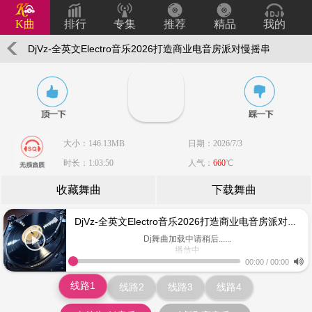
K曲
排行
专集
推荐
精品
我的
DjVz-全英文Electro音乐2026打造商业电音房派对慢摇串
烧
大小：146.13MB
日期：2026/7/3
时长：1:03:50
人气：
660
℃
收藏舞曲
下载舞曲
DjVz-全英文Electro音乐2026打造商业电音房派对慢摇串烧
Dj舞曲加载中请稍后......
播放中
www.keiqu.com
00:00
/
00:00
线路1
线路2
线路3
线路4